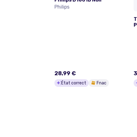
Philips
T
P
M
28,99 €
3
État correct
Fnac