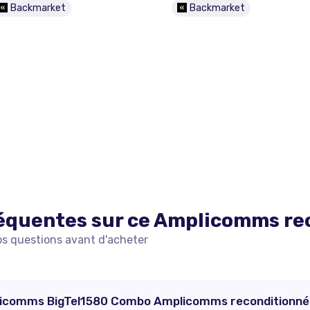
Backmarket
Backmarket
équentes sur ce
Amplicomms
re
os questions avant d'acheter
licomms BigTel1580 Combo Amplicomms reconditionné e