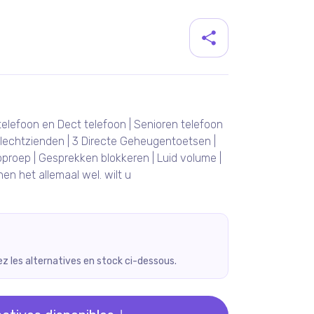
duit
lefoon en Dect telefoon | Senioren telefoon
Slechtzienden | 3 Directe Geheugentoetsen |
oproep | Gesprekken blokkeren | Luid volume |
n het allemaal wel. wilt u
rez les alternatives en stock ci-dessous.