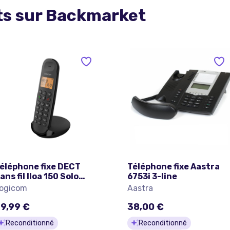
ts sur
Backmarket
éléphone fixe DECT
Téléphone fixe Aastra
ans fil Iloa 150 Solo
6753i 3-line
ains libres Noir Logicom
ogicom
Aastra
9,99 €
38,00 €
Reconditionné
Reconditionné