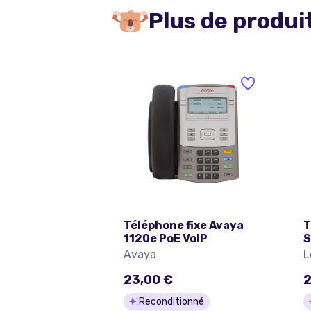
Plus de produi
Téléphone fixe Avaya
T
1120e PoE VoIP
S
M
Avaya
L
23,00 €
2
Reconditionné