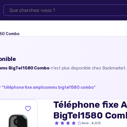
580 Combo
onible
mms BigTel1580 Combo
n'est plus disponible chez
Backmarket
 "
téléphone fixe amplicomms bigtel1580 combo
"
Téléphone fixe
BigTel1580 Com
Avis
:
4,3/5