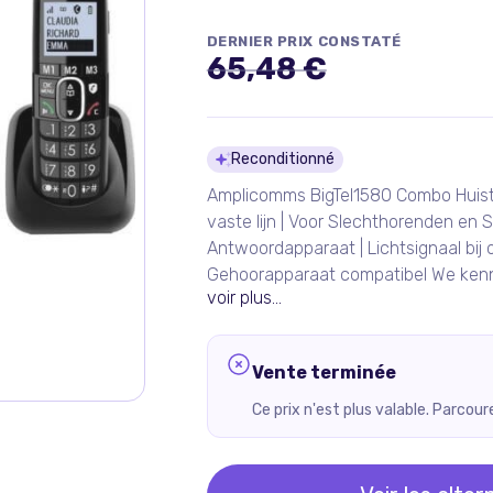
DERNIER PRIX CONSTATÉ
65,48 €
Détails du pro
Reconditionné
Amplicomms BigTel1580 Combo Huiste
vaste lijn | Voor Slechthorenden en 
Antwoordapparaat | Lichtsignaal bij 
Gehoorapparaat compatibel We kenne
voir plus...
Vente terminée
Ce prix n'est plus valable. Parcou