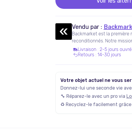
Voir les alter
Vendu par :
Backmark
Backmarket est la première 
reconditionnés. Notre missi
ressuscités mainstream.
Livraison
:
2-5 jours ouvré
Retours
:
14-30 jours
Votre objet actuel ne vous ser
Donnez-lui une seconde vie avec
🔧 Réparez-le avec un pro via
Lo
♻️ Recyclez-le facilement grâce