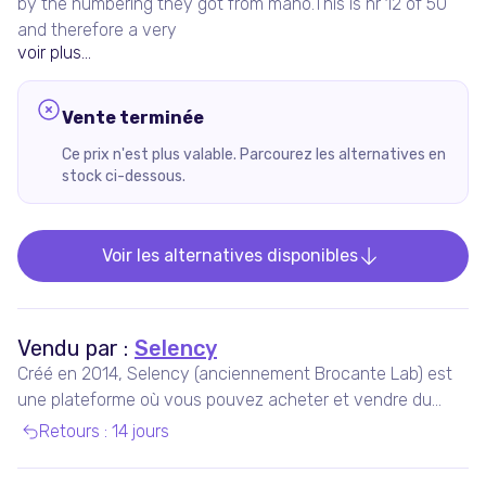
by the numbering they got from maho.This is nr 12 of 50
and therefore a very
voir plus...
Vente terminée
Ce prix n'est plus valable. Parcourez les alternatives en
stock ci-dessous.
Voir les alternatives disponibles
Vendu par :
Selency
Créé en 2014, Selency (anciennement Brocante Lab) est
une plateforme où vous pouvez acheter et vendre du
mobilier et des décorations uniques de seconde main,
Retours
:
14 jours
notamment vintage et design.