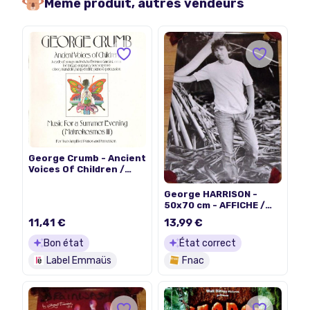
Même produit, autres vendeurs
George Crumb - Ancient
Voices Of Children /
Music For A Summer
Evening (Makrokosmos
George HARRISON -
III)
50x70 cm - AFFICHE /
POSTER
11,41 €
13,99 €
Bon état
État correct
Label Emmaüs
Fnac