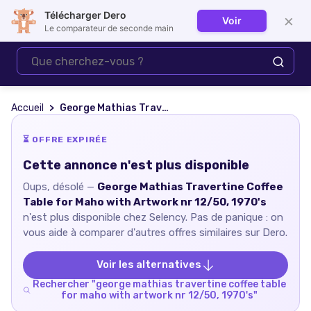
Télécharger Dero
×
Voir
Se connecter
Le comparateur de seconde main
Accueil
George Mathias Travertine Coffee Table for Maho with Artwork nr 12/50, 1970's
⏳ OFFRE EXPIRÉE
Cette annonce n'est plus disponible
Oups, désolé —
George Mathias Travertine Coffee
Table for Maho with Artwork nr 12/50, 1970's
n'est plus disponible chez
Selency
. Pas de panique : on
vous aide à comparer d'autres offres similaires sur Dero.
Voir les alternatives
Rechercher "
george mathias travertine coffee table
for maho with artwork nr 12/50, 1970's
"