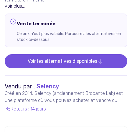
voir plus...
Vente terminée
Ce prix n'est plus valable. Parcourez les alternatives en
stock ci-dessous.
Voir les alternatives disponibles
Vendu par :
Selency
Créé en 2014, Selency (anciennement Brocante Lab) est
une plateforme où vous pouvez acheter et vendre du
mobilier et des décorations uniques de seconde main,
Retours
:
14 jours
notamment vintage et design.