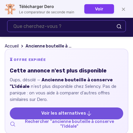
Télécharger Dero
×
Voir
Se connecter
Le comparateur de seconde main
Accueil
Ancienne bouteille à conserve "L'idéale
⏳ OFFRE EXPIRÉE
Cette annonce n'est plus disponible
Oups, désolé —
Ancienne bouteille à conserve
"L'idéale
n'est plus disponible chez
Selency
. Pas de
panique : on vous aide à comparer d'autres offres
similaires sur Dero.
Voir les alternatives
Rechercher "
ancienne bouteille à conserve
"l'idéale
"