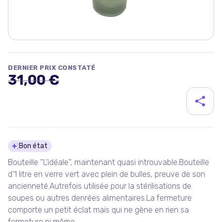
DERNIER PRIX CONSTATÉ
31,00 €
Détails du produit
Bon état
Bouteille ''L'idéale'', maintenant quasi introuvable.Bouteille
d'1 litre en verre vert avec plein de bulles, preuve de son
ancienneté.Autrefois utilisée pour la stérilisations de
soupes ou autres denrées alimentaires.La fermeture
comporte un petit éclat mais qui ne gène en rien sa
fermeture ni même