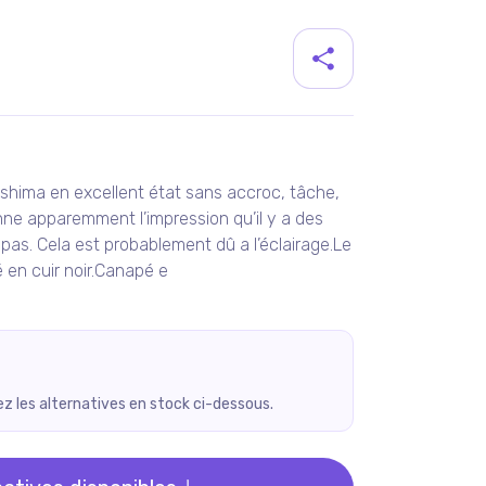
duit
ashima en excellent état sans accroc, tâche,
nne apparemment l’impression qu’il y a des
as. Cela est probablement dû a l’éclairage.Le
é en cuir noir.Canapé e
rez les alternatives en stock ci-dessous.