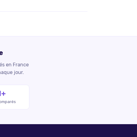
e
iés en France
haque jour.
M+
comparés