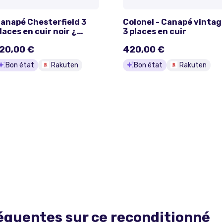
anapé Chesterfield 3
Colonel - Canapé vinta
laces en cuir noir ¿
3 places en cuir
tyle vintage élégant
20,00 €
420,00 €
Bon état
Rakuten
Bon état
Rakuten
équentes sur ce
reconditionné