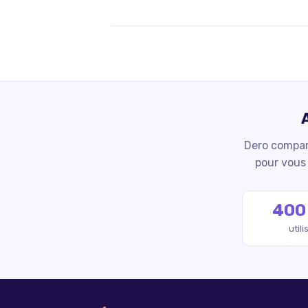
Dero compare
pour vous 
400
util