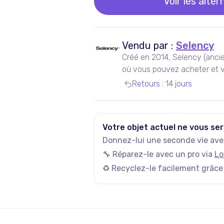
Voir les alter
Vendu par :
Selency
Créé en 2014, Selency (anci
où vous pouvez acheter et v
de seconde main, notamment
Retours
:
14 jours
Votre objet actuel ne vous ser
Donnez-lui une seconde vie avec
🔧 Réparez-le avec un pro via
Lo
♻️ Recyclez-le facilement grâce