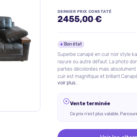
DERNIER PRIX CONSTATÉ
2455,00 €
Détails du pro
Bon état
Superbe canapé en cuir noir style k
rayure ou autre défaut. La photo do
parties décolorées mais absolument p
cuir est magnifique et brillant.Canap
voir plus...
Vente terminée
Ce prix n'est plus valable. Parcou