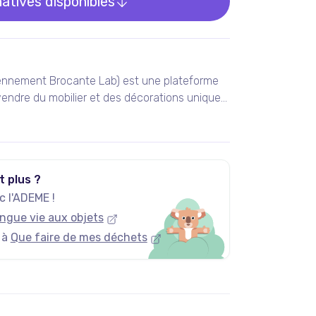
natives disponibles
ennement Brocante Lab) est une plateforme
endre du mobilier et des décorations uniques
 vintage et design.
t plus ?
 l'ADEME !
ngue vie aux objets
 à
Que faire de mes déchets