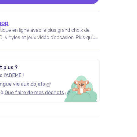
hop
ique en ligne avec le plus grand choix de
CD, vinyles et jeux vidéo d'occasion. Plus qu’un
mox-shop.fr, c’est avant tout une philosophie,
cessible à tous tout en recyclant les affaires
t plus ?
 l'ADEME !
ngue vie aux objets
 à
Que faire de mes déchets