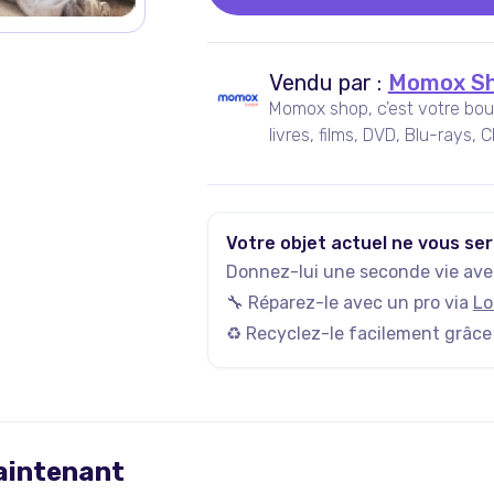
Vendu par :
Momox S
Momox shop, c’est votre bout
livres, films, DVD, Blu-rays, 
site de vente d’occasion, mo
celle de rendre la culture ac
inutilisées.
Votre objet actuel ne vous ser
Donnez-lui une seconde vie avec
🔧 Réparez-le avec un pro via
Lo
♻️ Recyclez-le facilement grâce
maintenant