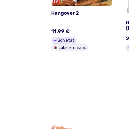
Hangover 2
G
(
11,99 €
H
2
-
Bon état
Label Emmaüs