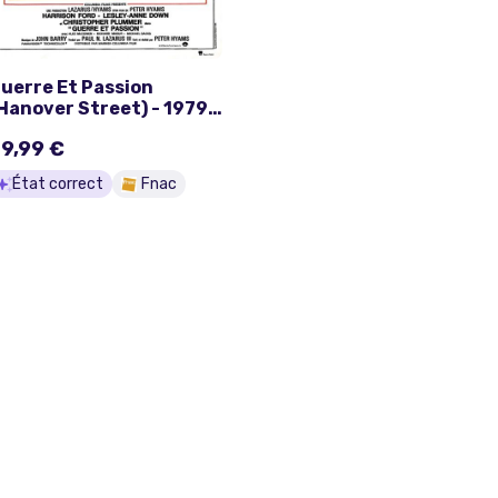
uerre Et Passion
Hanover Street) - 1979 -
arrison Ford - 40x60cm
9,99 €
 Affiche
État correct
Fnac