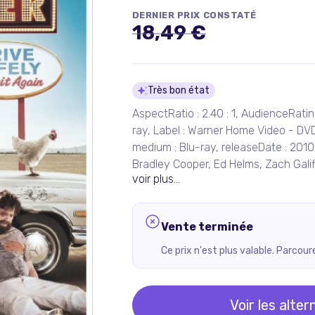
DERNIER PRIX CONSTATÉ
18,49 €
Détails du pro
Très bon état
AspectRatio : 2.40 : 1, AudienceRatin
ray, Label : Warner Home Video - DV
medium : Blu-ray, releaseDate : 2010
Bradley Cooper, Ed Helms, Zach Gali
voir plus...
Vente terminée
Ce prix n'est plus valable. Parcou
Voir les alter