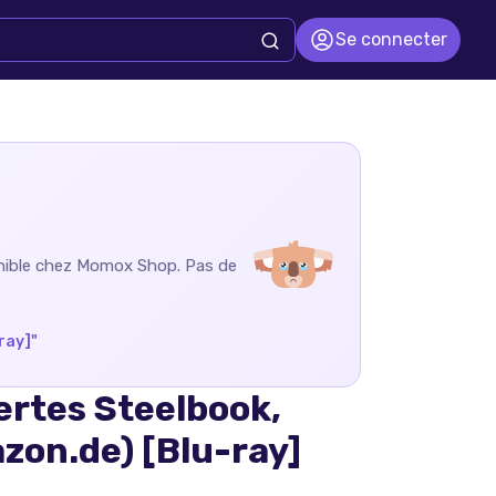
Se connecter
nible chez
Momox Shop
. Pas de
ray]
"
ertes Steelbook,
zon.de) [Blu-ray]