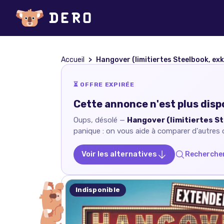
Accueil
Hangover (limitiertes Steelbook, exklusi
⏳ OFFRE EXPIRÉE
Cette annonce n'est plus disp
Oups, désolé —
Hangover (limitiertes St
panique : on vous aide à comparer d'autres of
Voir les alternatives
Rechercher
Indisponible