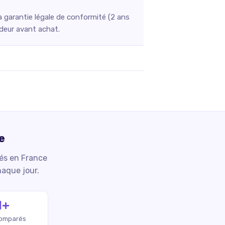
garantie légale de conformité (2 ans
ndeur avant achat.
e
iés en France
haque jour.
M+
comparés