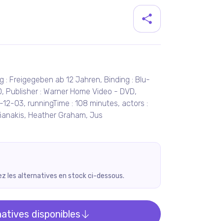
duit
g : Freigegeben ab 12 Jahren, Binding : Blu-
D, Publisher : Warner Home Video - DVD,
-12-03, runningTime : 108 minutes, actors :
fianakis, Heather Graham, Jus
rez les alternatives en stock ci-dessous.
natives disponibles