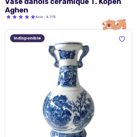
Vase danois céramique T. Kopen
Aghen
Avis
:
4,7/5
Indisponible