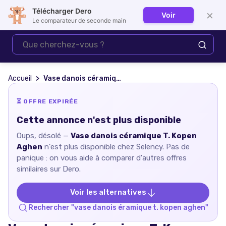
Télécharger Dero
×
Voir
Se connecter
Le comparateur de seconde main
Accueil
Vase danois céramique T. Kopen Aghen
⏳ OFFRE EXPIRÉE
Cette annonce n'est plus disponible
Oups, désolé —
Vase danois céramique T. Kopen
Aghen
n'est plus disponible chez
Selency
. Pas de
panique : on vous aide à comparer d'autres offres
similaires sur Dero.
Voir les alternatives
Rechercher "
vase danois éramique t. kopen aghen
"