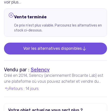
voir plus...
Vente terminée
Ce prix n'est plus valable. Parcourez les alternatives en
stock ci-dessous.
Voir les alternatives disponibles
Vendu par :
Selency
Créé en 2014, Selency (anciennement Brocante Lab) est
une plateforme où vous pouvez acheter et vendre du
mobilier et des décorations uniques de seconde main,
Retours
:
14 jours
notamment vintage et design.
Votre objet actuel ne vous sert plus ?