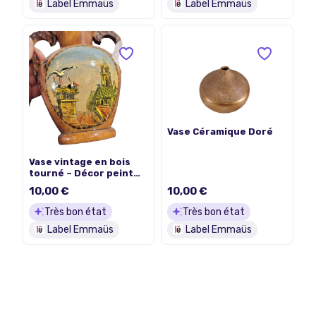
Label Emmaüs
Label Emmaüs
Vase Céramique Doré
Vase vintage en bois
tourné – Décor peint
"Colmar" – Artisanat
10,00 €
10,00 €
Alsacien
Très bon état
Très bon état
Label Emmaüs
Label Emmaüs