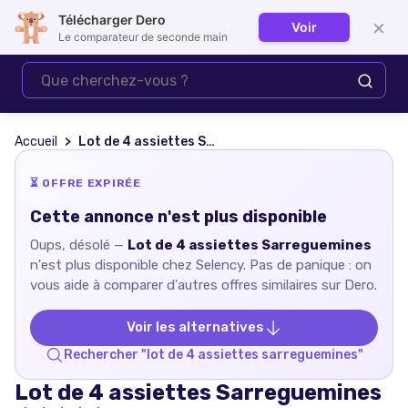
Télécharger Dero
×
Voir
Se connecter
Le comparateur de seconde main
Accueil
Lot de 4 assiettes Sarreguemines
⏳ OFFRE EXPIRÉE
Cette annonce n'est plus disponible
Oups, désolé —
Lot de 4 assiettes Sarreguemines
n'est plus disponible chez
Selency
. Pas de panique : on
vous aide à comparer d'autres offres similaires sur Dero.
Voir les alternatives
Rechercher "
lot de 4 assiettes sarreguemines
"
Lot de 4 assiettes Sarreguemines