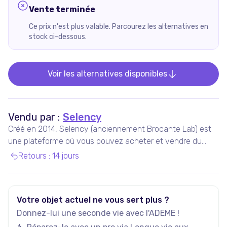
Vente terminée
Ce prix n'est plus valable. Parcourez les alternatives en
stock ci-dessous.
Voir les alternatives disponibles
Vendu par :
Selency
Créé en 2014, Selency (anciennement Brocante Lab) est
une plateforme où vous pouvez acheter et vendre du
mobilier et des décorations uniques de seconde main,
Retours
:
14 jours
notamment vintage et design.
Votre objet actuel ne vous sert plus ?
Donnez-lui une seconde vie avec l'ADEME !