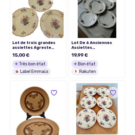
Lot de trois grandes
Lot De 6 Anciennes
assiettes Agreste
Assiettes
Sarreguemines au
Sarreguemines
15,00 €
19,99 €
décor garanti
inaltérable et résistant
Très bon état
Bon état
au lave-vaisselle de
Label Emmaüs
Rakuten
25cm de diamètre à
fleurs