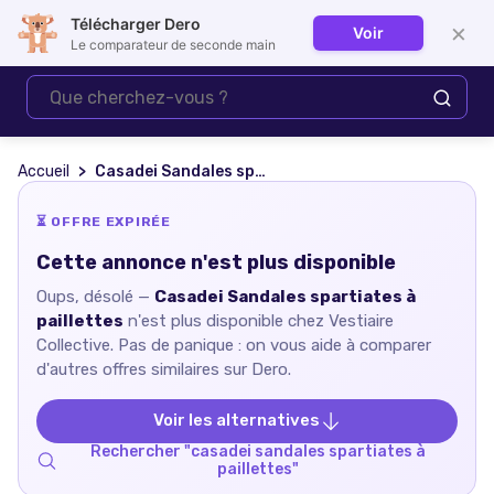
Télécharger Dero
×
Voir
Se connecter
Le comparateur de seconde main
Accueil
Casadei Sandales spartiates à paillettes
⏳ OFFRE EXPIRÉE
Cette annonce n'est plus disponible
Oups, désolé —
Casadei Sandales spartiates à
paillettes
n'est plus disponible chez
Vestiaire
Collective
. Pas de panique : on vous aide à comparer
d'autres offres similaires sur Dero.
Voir les alternatives
Rechercher "
casadei sandales spartiates à
paillettes
"