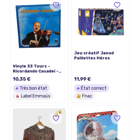
Jeu créatif Janod
Paillettes Héros
Vinyle 33 Tours -
Ricordando Casadei -
Hommage au "roi du
10,35 €
11,99 €
Liscio" - Romagna Mia -
Italie
Très bon état
État correct
Label Emmaüs
Fnac