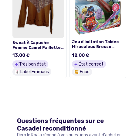
Jeu d'imitation Taldec
Sweat À Capuche
Miraculous Brosse
Femme Camel Paillettes
magique à paillettes
Léopard Taille Unique
13,00 €
12,00 €
(T4342)
Très bon état
État correct
Label Emmaüs
Fnac
Questions fréquentes sur ce
Casadei
reconditionné
Dero le Koala répond à vos questions avant d'acheter