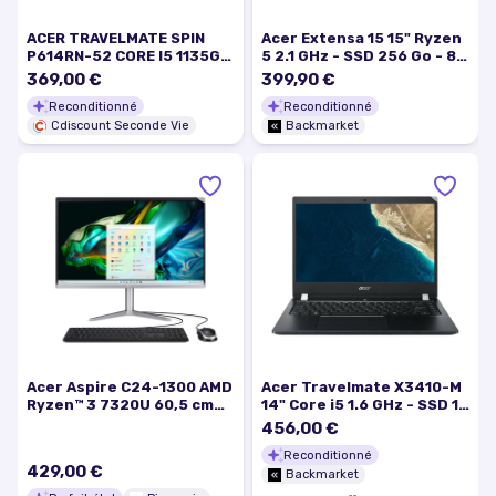
ACER TRAVELMATE SPIN
Acer Extensa 15 15" Ryzen
P614RN-52 CORE I5 1135G7
5 2.1 GHz - SSD 256 Go - 8
2.4GHZ
Go AZERTY - Français
369,00 €
399,90 €
Reconditionné
Reconditionné
Cdiscount Seconde Vie
Backmarket
Acer Aspire C24-1300 AMD
Acer Travelmate X3410-M
Ryzen™ 3 7320U 60,5 cm
14" Core i5 1.6 GHz - SSD 1
(23.8 ) 1920 x 1080 pixels
To - 8 Go QWERTY -
456,00 €
PC All-in-One 8 Go 512 Go
Espagnol
Reconditionné
SSD Windows 11 Home
429,00 €
Argent - Excellent état
Backmarket