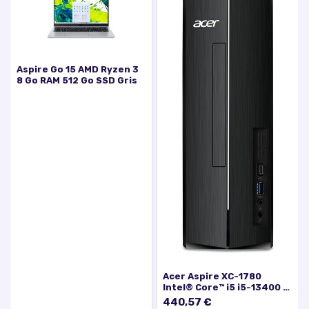
Aspire Go 15 AMD Ryzen 3
8 Go RAM 512 Go SSD Gris
Acer Aspire XC-1780
Intel® Core™ i5 i5-13400 8
Go DDR4-SDRAM 512 Go
440,57 €