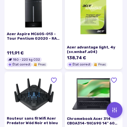
Acer Aspire MC605-013 -
Tour Pentium G2020 - RAM
6 Go - HDD 1 To - DVD
Acer advantage light, 4y
SuperMulti - GF 605 -
(sv.wnbaf.a04)
Gigabit Ethernet - Win 8
111,91 €
64-bit - moniteur : aucun
138,74 €
180
-
220
kg CO2
État correct
Fnac
État correct
Fnac
Routeur sans fil Wifi Acer
Chromebook Acer 314
Predator W6d Noir et bleu
CBOA314-1HC69G 14'' 60