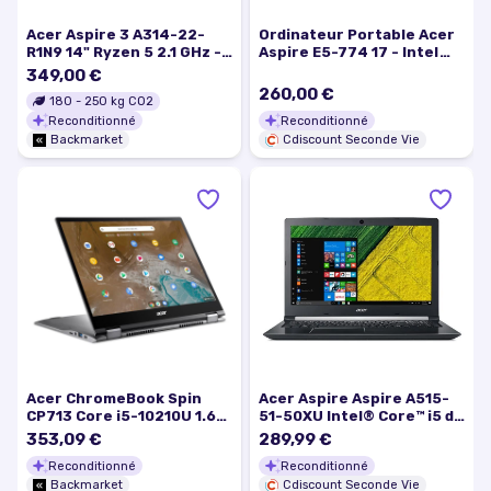
Acer Aspire 3 A314-22-
Ordinateur Portable Acer
R1N9 14" Ryzen 5 2.1 GHz -
Aspire E5-774 17 - Intel
SSD 512 Go - 8 Go AZERTY -
Core i5 250 GHz - 8 Go RAM
349,00 €
Français
- SSD 128 Go - Windows 11
260,00 €
180
-
250
kg CO2
Reconditionné
Reconditionné
Backmarket
Cdiscount Seconde Vie
Acer ChromeBook Spin
Acer Aspire Aspire A515-
CP713 Core i5-10210U 1.6
51-50XU Intel® Core™ i5 de
GHz 256Go SSD - 8Go
7eme génération 250 GHz
353,09 €
289,99 €
AZERTY - Français
396 cm (15.
Reconditionné
Reconditionné
Backmarket
Cdiscount Seconde Vie