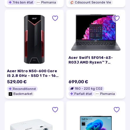
Très bon état
Pixmania
Cdiscount Seconde Vie
Acer Swift SFG14-63-
R03J AMD Ryzen™ 7
8845HS Ordinateur
Acer Nitro N50-600 Core
portable 35,6 cm (14 ) 2.8K
i5 2.8 GHz - SSD 1 To - 16
16 Go LPDDR5x-SDRAM 1 To
Go - NVIDIA GeForce GTX
SSD Wi-Fi 7 (802.11be)
529,00 €
699,00 €
1050
Windows 11 Home Gris -
180
-
220
kg CO2
Reconditionné
Excellent état
Parfait état
Pixmania
Backmarket