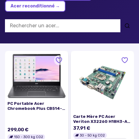
Acer reconditionné
→
PC Portable Acer
Chromebook Plus CB514-
4HT-30AF 14 FHD IPS -
Carte Mère PC Acer
Core i3-N305 RAM 8Go
Veriton X3226G H18H3-AD
512Go SSD (2025) -
V:1.0 - Très bon état
37,91 €
Reconditionné - Excellent
299,00 €
état
30
-
50
kg CO2
150
-
300
kg CO2