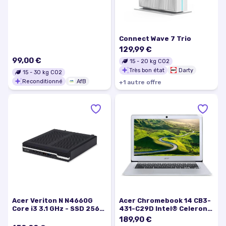
Connect Wave 7 Trio
129,99 €
99,00 €
15
-
20
kg CO2
Très bon état
Darty
15
-
30
kg CO2
Reconditionné
AfB
+
1
autre
offre
Acer Veriton N N4660G
Acer Chromebook 14 CB3-
Core i3 3.1 GHz - SSD 256
431-C29D Intel® Celeron®
Go RAM 8 Go
16 GHz 356 cm (14) 1366 x
189,90 €
768 pixels 4 Go 32 Go