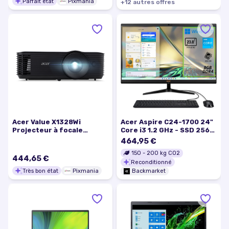
Parfait état
Pixmania
+
12
autre
s
offre
s
Acer Value X1328Wi
Acer Aspire C24-1700 24"
Projecteur à focale
Core i3 1.2 GHz - SSD 256
standard 4500 ANSI
GB - 8GB QWERTY - Italien
464,95 €
lumens DLP WXGA
150
-
200
kg CO2
(1280x800) Compatibilité
444,65 €
Reconditionné
3D Noir - Très bon état
Très bon état
Pixmania
Backmarket