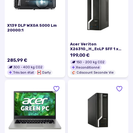
X139 DLP WXGA 5000 Lm
20000:1
Acer Veriton
X2631G_H_EcLP SFF 1 x
Pentium G3240 - 3.1 GHz
199,00 €
RAM 4 Go HDD 500 Go DVD
285,99 €
150
-
200
kg CO2
SuperMulti HD Graphics
300
-
400
kg CO2
Reconditionné
GigE Win 7 Pro 64 bits…
Très bon état
Darty
Cdiscount Seconde Vie