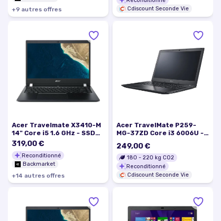
Reconditionné
Cdiscount Seconde Vie
+
9
autre
s
offre
s
Acer Travelmate X3410-M
Acer TravelMate P259-
14" Core i5 1.6 GHz - SSD
MG-37ZD Core i3 6006U -
256 Go - 8 Go QWERTY -
2 GHz Win 10 Pro 64 bits 8
319,00 €
249,00 €
Grec
Go RAM 256 Go SSD DVD
Reconditionné
SuperMulti 15.6 IPS 1920 x
180
-
220
kg CO2
Backmarket
1080…
Reconditionné
Cdiscount Seconde Vie
+
14
autre
s
offre
s