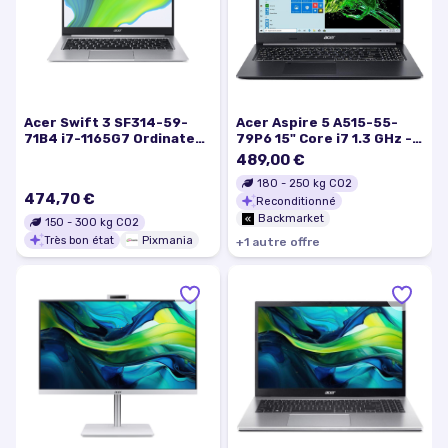
Acer Swift 3 SF314-59-
Acer Aspire 5 A515-55-
71B4 i7-1165G7 Ordinateur
79P6 15" Core i7 1.3 GHz -
portable 35,6 cm (14 ) Full
SSD 512 Go - 8 Go AZERTY -
489,00 €
HD Intel® Core™ i7 8 Go
Français
180
-
250
kg CO2
LPDDR4x-SDRAM 512 Go
474,70 €
Reconditionné
SSD Wi-Fi 6 (802.11ax)
Windows 10 Home Argent -
Backmarket
150
-
300
kg CO2
Très bon état
Très bon état
Pixmania
+
1
autre
offre