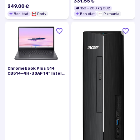
331,55 €
Bon état
249,00 €
150
-
200
kg CO2
Bon état
Darty
Bon état
Pixmania
Chromebook Plus 514
CB514-4H-30AF 14" Intel
Core i3 8 Go RAM 512 Go
SSD Gris