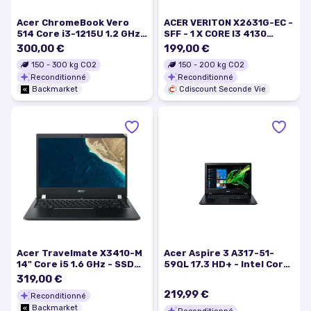
Acer ChromeBook Vero
ACER VERITON X2631G-EC -
514 Core i3-1215U 1.2 GHz
SFF - 1 X CORE I3 4130…
128Go SSD - 8Go AZERTY -
300,00 €
199,00 €
Français
150
-
300
kg CO2
150
-
200
kg CO2
Reconditionné
Reconditionné
Backmarket
Cdiscount Seconde Vie
Acer Travelmate X3410-M
Acer Aspire 3 A317-51-
14" Core i5 1.6 GHz - SSD
59QL 17.3 HD+ - Intel Core
128 Go - 8 Go AZERTY -
i5-8265U 1.6GHz - 8Go
319,00 €
Français
RAM - 128Go SSD - AZERY
219,99 €
Reconditionné
FRANCAIS Windows 11 - Noir
Backmarket