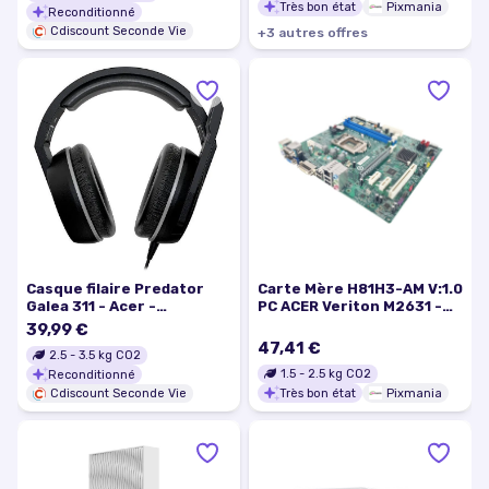
Très bon état
Pixmania
Reconditionné
Cdiscount Seconde Vie
+
3
autre
s
offre
s
Casque filaire Predator
Carte Mère H81H3-AM V:1.0
Galea 311 - Acer -
PC ACER Veriton M2631 -
TrueHarmony - Micro
Très bon état
39,99 €
omnidirectionnel - Noir
47,41 €
2.5
-
3.5
kg CO2
1.5
-
2.5
kg CO2
Reconditionné
Très bon état
Pixmania
Cdiscount Seconde Vie