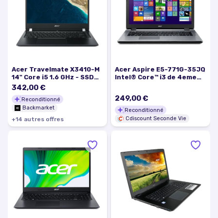
Acer Travelmate X3410-M
Acer Aspire E5-771G-35JQ
14" Core i5 1.6 GHz - SSD
Intel® Core™ i3 de 4eme
512 Go - 8 Go QWERTZ -
génération 19 GHz 439 cm
342,00 €
Allemand
(17.
249,00 €
Reconditionné
Backmarket
Reconditionné
Cdiscount Seconde Vie
+
14
autre
s
offre
s