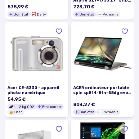
Aspire S27-1755 27'' QHD
IPS Intel Core i5-1240P
575,99 €
723,70 €
RAM 16 Go 512 Go SSD
Bon état
Darty
Bon état
Pixmania
Windows 11 AZERTY - Bon
état
Acer CE-5330 - appareil
ACER ordinateur portable
photo numérique
spin sp514-51n-58dg evo -
Bon état
54,95 €
804,27 €
1
-
2
kg CO2
État correct
Bon état
Pixmania
Fnac