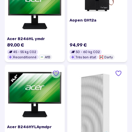
Aopen QH12a
Acer B246HL ymdr
89,00 €
94,99 €
45
-
55
kg CO2
50
-
60
kg CO2
Reconditionné
AfB
Très bon état
Darty
Acer B246HYLAymdpr