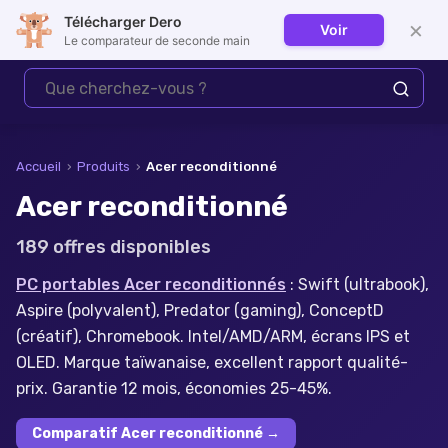
Télécharger Dero
×
Voir
Se connecter
Le comparateur de seconde main
Accueil
›
Produits
›
Acer reconditionné
Acer reconditionné
189
offre
s
disponible
s
PC portables Acer reconditionnés
: Swift (ultrabook),
Aspire (polyvalent), Predator (gaming), ConceptD
(créatif), Chromebook. Intel/AMD/ARM, écrans IPS et
OLED. Marque taïwanaise, excellent rapport qualité-
prix. Garantie 12 mois, économies 25-45%.
Comparatif Acer reconditionné
→