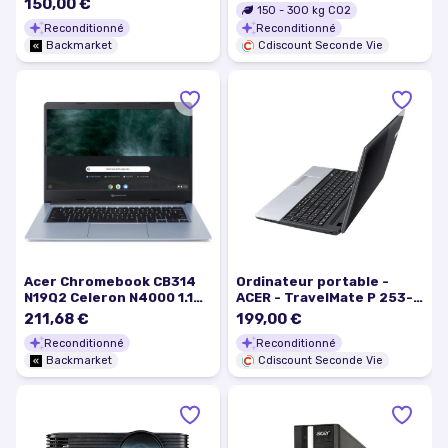
150,00 €
150
-
300
kg CO2
Reconditionné
Reconditionné
Backmarket
Cdiscount Seconde Vie
Acer Chromebook CB314
Ordinateur portable -
N19Q2 Celeron N4000 1.1
ACER - TravelMate P 253-
GHz 32Go eMMC - 4Go
M-33114G50Mnks - Intel
211,68 €
199,00 €
AZERTY - Français
Core i3-3110M - 24 GHz - 4
Reconditionné
Reconditionné
Go RAM
Backmarket
Cdiscount Seconde Vie