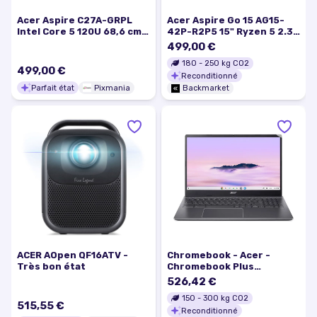
Acer Aspire C27A-GRPL
Acer Aspire Go 15 AG15-
Intel Core 5 120U 68,6 cm
42P-R2P5 15" Ryzen 5 2.3
(27 ) 1920 x 1080 pixels PC
GHz - SSD 512 Go - 8 Go
499,00 €
All-in-One 16 Go DDR4-
AZERTY - Français
180
-
250
kg CO2
SDRAM 512 Go SSD
499,00 €
Reconditionné
Windows 11 Home Blanc -
Excellent état
Parfait état
Pixmania
Backmarket
ACER AOpen QF16ATV -
Chromebook - Acer -
Très bon état
Chromebook Plus
Enterprise 515 - Intel Core
526,42 €
i5 - 8 Go RAM - 128 Go SSD
150
-
300
kg CO2
515,55 €
Reconditionné