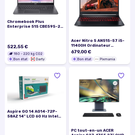
Chromebook Plus
Enterprise 515 CBE595-2 -
Intel Core i5 - 1335U /
jusqu'à 4.6 GHz - Chrome
Acer Nitro 5 AN515-57 i5-
OS - Carte graphique Intel
11400H Ordinateur
Iris Xe - 8 Go RAM - 128 Go
522,55 €
portable 39,6 cm (15.6 )
SSD
679,00 €
180
-
220
kg CO2
Full HD Intel® Core™ i5 16
Bon état
Darty
Bon état
Pixmania
Go DDR4-SDRAM 512 Go
SSD NVIDIA GeForce RTX
3060 Wi-Fi 6 (802.11ax)
Windows 11 Home Noir -
Bon état
Aspire GO 14 AG14-72P-
58AZ 14" LCD 60 Hz Intel
Core 5 16 Go RAM 512 Go
SSD Argent
PC tout-en-un ACER