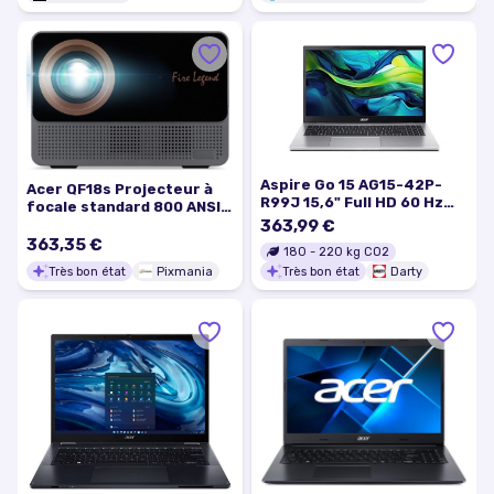
Aspire Go 15 AG15-42P-
Acer QF18s Projecteur à
R99J 15,6" Full HD 60 Hz
focale standard 800 ANSI
AMD Ryzen 5 8 Go RAM 512
lumens LCD 1080p
363,99 €
Go SSD Argent
(1920x1080) Noir, Gris -
363,35 €
180
-
220
kg CO2
Très bon état
Très bon état
Pixmania
Très bon état
Darty