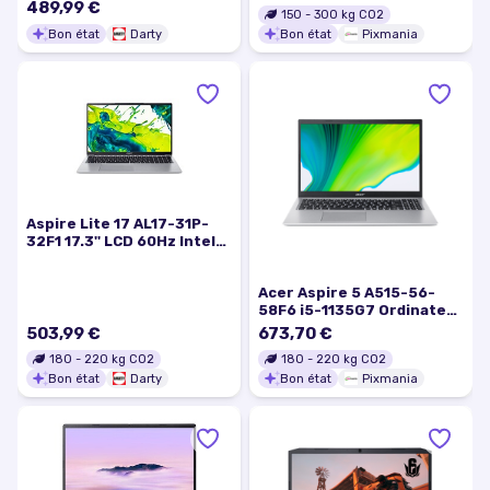
SSD Windows 11 Home
489,99 €
150
-
300
kg CO2
Bureau PC Noir - Bon état
Bon état
Darty
Bon état
Pixmania
Aspire Lite 17 AL17-31P-
32F1 17.3'' LCD 60Hz Intel
Core 3 8 Go RAM 512 Go
SSD Argent
Acer Aspire 5 A515-56-
58F6 i5-1135G7 Ordinateur
portable 39,6 cm (15.6 )
503,99 €
673,70 €
Full HD Intel® Core™ i5 8
180
-
220
kg CO2
180
-
220
kg CO2
Go DDR4-SDRAM 512 Go
Bon état
Darty
Bon état
Pixmania
SSD Wi-Fi 6 (802.11ax)
Windows 10 Pro Argent -
Bon état