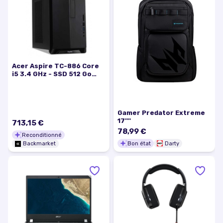
Acer Aspire TC-886 Core
i5 3.4 GHz - SSD 512 Go
RAM 16 Go
Gamer Predator Extreme
17''''
713,15 €
78,99 €
Reconditionné
Bon état
Darty
Backmarket