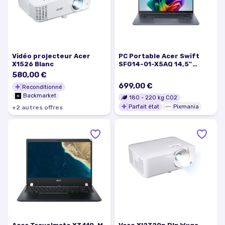
Vidéo projecteur Acer
PC Portable Acer Swift
X1526 Blanc
SFG14-01-X5AQ 14,5''
WUXGA 16Go RAM 512Go
580,00 €
SSD Windows 11 - Excellent
699,00 €
Reconditionné
état
Backmarket
180
-
220
kg CO2
Parfait état
Pixmania
+
2
autre
s
offre
s