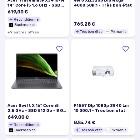
Acer Travelmate X3410-M
Vero Xl2320p Dlp Wxga
14" Core i5 1.6 GHz - SSD 2
4000 50k:1 - Très bon état
To - 8 Go QWERTY - Finnois
619,00 €
Reconditionné
765,28 €
Backmarket
Très bon état
Pixmania
+
9
autre
s
offre
s
Acer Swift X 16" Core i5
P1557 Dlp 1080p 3840 Lm
2.5 GHz - SSD 512 Go - 8 Go
10 000:1 - Très bon état
QWERTY - Italien
649,00 €
835,74 €
Reconditionné
Très bon état
Pixmania
Backmarket