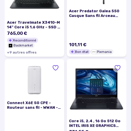
Acer Predator Galea 550
Casque Sans fil Arceau
Gaming USB Type-C
Acer Travelmate X3410-M
Bluetooth Noir - Bon état
14" Core i5 1.6 GHz - SSD 4
To - 8 Go QWERTY - Anglais
765,00 €
Reconditionné
101,11 €
Backmarket
Bon état
Pixmania
+
9
autre
s
offre
s
Connect X6E 5G CPE -
Routeur sans fil - WWAN -
Wi-Fi 6 - Multi-Bande - 4G,
5G
Core i5, 2.4 , 16 Go 512 Go
INTEL IRIS XE GRAPHICS
Noir 14 Windows 11 Pro -