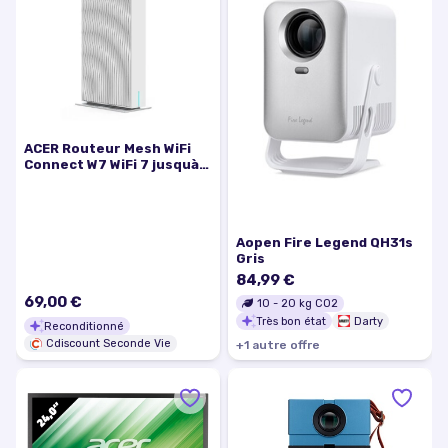
ACER Routeur Mesh WiFi
Connect W7 WiFi 7 jusquà
6.4 Gbps Système Mesh
MLO Supporte Le 6GHz /
5GHz / 24 GHz et Le 320
MHz
Aopen Fire Legend QH31s
Gris
84,99 €
69,00 €
10
-
20
kg CO2
Très bon état
Darty
Reconditionné
Cdiscount Seconde Vie
+
1
autre
offre