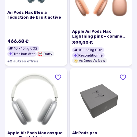
AirPods Max Bleu à
réduction de bruit active
Apple AirPods Max
Lightning pink - comme
466,68 €
neuf
399,00 €
10
-
15
kg CO2
10
-
15
kg CO2
Très bon état
Darty
Reconditionné
As Good As New
+
2
autre
s
offre
s
Apple AirPods Max casque
AirPods pro