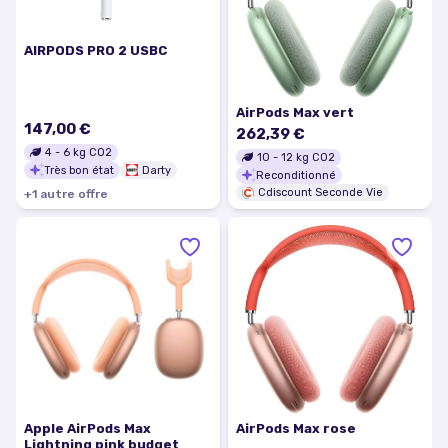
AIRPODS PRO 2 USBC
AirPods Max vert
147,00 €
262,39 €
4
-
6
kg CO2
10
-
12
kg CO2
Très bon état
Darty
Reconditionné
Cdiscount Seconde Vie
+
1
autre
offre
Apple AirPods Max
AirPods Max rose
Lightning pink budget