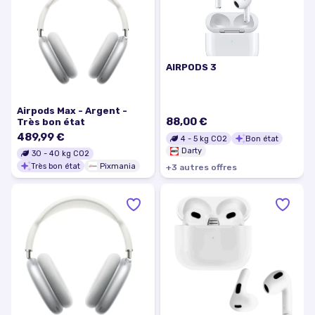
AIRPODS 3
Airpods Max - Argent -
88,00 €
Très bon état
489,99 €
4
-
5
kg CO2
Bon état
Darty
30
-
40
kg CO2
Très bon état
Pixmania
+
3
autre
s
offre
s