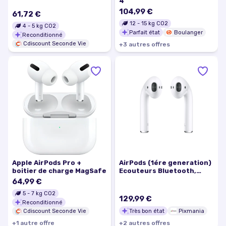
4
Boîtier de charge
104,99 €
Lightning - Blanc blanc
61,72 €
12
-
15
kg CO2
4
-
5
kg CO2
Parfait état
Boulanger
Reconditionné
Cdiscount Seconde Vie
+
3
autre
s
offre
s
Apple AirPods Pro +
AirPods (1ére generation)
boitier de charge MagSafe
Ecouteurs Bluetooth,
Blanc - Très bon état
64,99 €
5
-
7
kg CO2
129,99 €
Reconditionné
Très bon état
Pixmania
Cdiscount Seconde Vie
+
1
autre
offre
+
2
autre
s
offre
s