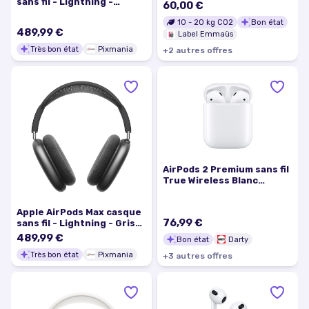
sans fil - Lightning -
60,00 €
Argent - Très bon état
10
-
20
kg CO2
Bon état
489,99 €
Label Emmaüs
Très bon état
Pixmania
+
2
autre
s
offre
s
AirPods 2 Premium sans fil
True Wireless Blanc
argenté Reconditionné
Grade A++
Apple AirPods Max casque
76,99 €
sans fil - Lightning - Gris
sidéral - Très bon état
489,99 €
Bon état
Darty
Très bon état
Pixmania
+
3
autre
s
offre
s