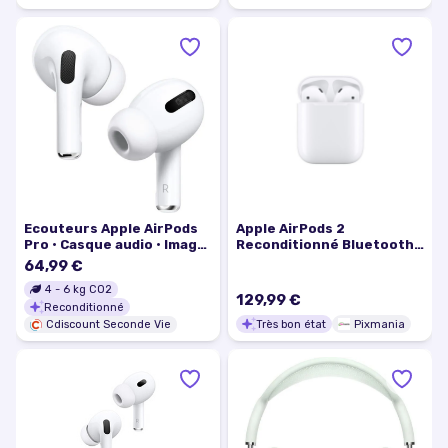
Ecouteurs Apple AirPods
Apple AirPods 2
Pro • Casque audio • Image
Reconditionné Bluetooth
- Son
micro intégré jusqu'à 24 h
64,99 €
Blanc - Très bon état
4
-
6
kg CO2
129,99 €
Reconditionné
Très bon état
Pixmania
Cdiscount Seconde Vie