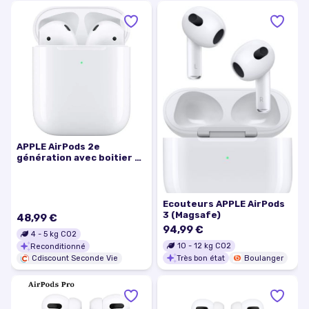
APPLE AirPods 2e
génération avec boitier de
charge filaire Blanc
Ecouteurs APPLE AirPods
3 (Magsafe)
48,99 €
94,99 €
4
-
5
kg CO2
10
-
12
kg CO2
Reconditionné
Très bon état
Boulanger
Cdiscount Seconde Vie