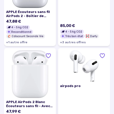
APPLE Écouteurs sans fil
AirPods 2 - Boîtier de
charge sans fil Blanc
47,88 €
85,00 €
4
-
5
kg CO2
4
-
5
kg CO2
Reconditionné
Très bon état
Darty
Cdiscount Seconde Vie
+
1
autre
offre
+
3
autre
s
offre
s
airpods pro
APPLE AirPods 2 Blanc
Écouteurs sans fil - Avec
boitier de charge filaire
47,99 €