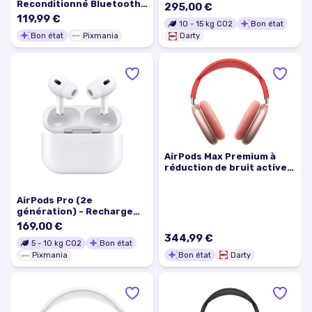
Reconditionné Bluetooth
295,00 €
micro intégré jusqu'à 24 h
119,99 €
10
-
15
kg CO2
Bon état
Blanc - Bon état
Bon état
Pixmania
Darty
AirPods Max Premium à
réduction de bruit active
Bluetooth Rose
Reconditionné
AirPods Pro (2e
génération) - Recharge
lightning, Magsafe et sans
169,00 €
fil, Blanc - Bon état
344,99 €
5
-
10
kg CO2
Bon état
Bon état
Darty
Pixmania