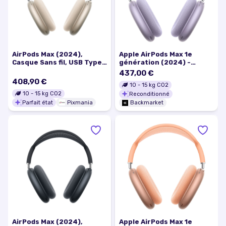
AirPods Max (2024),
Apple AirPods Max 1e
Casque Sans fil, USB Type-
génération (2024) -
C Bluetooth, Lumière
Mauve
437,00 €
stellaire - Excellent état
408,90 €
10
-
15
kg CO2
10
-
15
kg CO2
Reconditionné
Parfait état
Pixmania
Backmarket
AirPods Max (2024),
Apple AirPods Max 1e