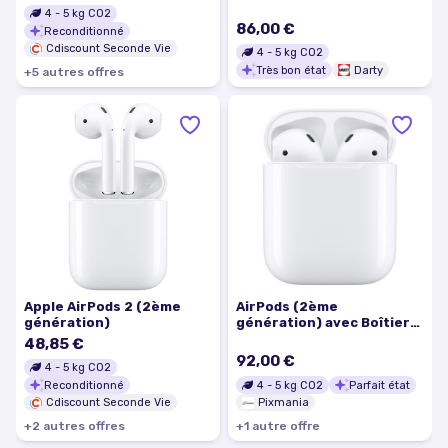
4
-
5
kg CO2
86,00 €
Reconditionné
Cdiscount Seconde Vie
4
-
5
kg CO2
Très bon état
Darty
+
5
autre
s
offre
s
Apple AirPods 2 (2ème
AirPods (2ème
génération)
génération) avec Boîtier
de charge filaire -
48,85 €
Excellent état
92,00 €
4
-
5
kg CO2
Reconditionné
4
-
5
kg CO2
Parfait état
Cdiscount Seconde Vie
Pixmania
+
2
autre
s
offre
s
+
1
autre
offre