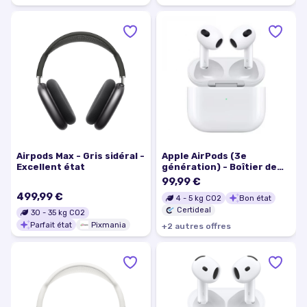
Airpods Max - Gris sidéral -
Apple AirPods (3e
Excellent état
génération) - Boîtier de
charge MagSafe
99,99 €
499,99 €
4
-
5
kg CO2
Bon état
Certideal
30
-
35
kg CO2
Parfait état
Pixmania
+
2
autre
s
offre
s