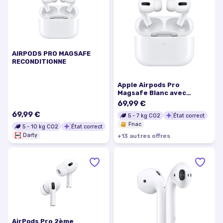
AIRPODS PRO MAGSAFE
RECONDITIONNE
Apple Airpods Pro
Magsafe Blanc avec
boîtier rechargeable par
69,99 €
induction Reconditionné
69,99 €
5
-
7
kg CO2
État correct
Fnac
5
-
10
kg CO2
État correct
Darty
+
13
autre
s
offre
s
AirPods Pro 2ème