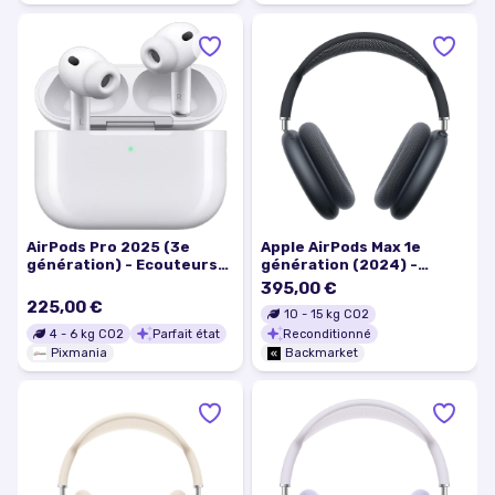
AirPods Pro 2025 (3e
Apple AirPods Max 1e
génération) - Ecouteurs
génération (2024) -
réduction de bruit, Blanc -
Minuit
395,00 €
Excellent état
225,00 €
10
-
15
kg CO2
4
-
6
kg CO2
Parfait état
Reconditionné
Pixmania
Backmarket