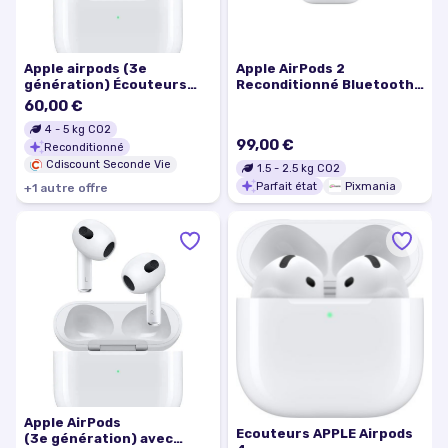
Apple airpods (3e
Apple AirPods 2
génération) Écouteurs
Reconditionné Bluetooth
sans fil
micro intégré jusqu'à 24 h
60,00 €
Blanc - Excellent état
4
-
5
kg CO2
99,00 €
Reconditionné
Cdiscount Seconde Vie
1.5
-
2.5
kg CO2
Parfait état
Pixmania
+
1
autre
offre
Apple AirPods
Ecouteurs APPLE Airpods
(3e génération) avec