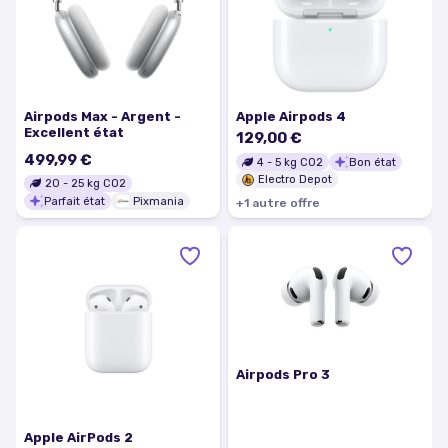
Airpods Max - Argent -
Apple Airpods 4
Excellent état
129,00 €
499,99 €
4
-
5
kg CO2
Bon état
Electro Depot
20
-
25
kg CO2
Parfait état
Pixmania
+
1
autre
offre
Airpods Pro 3
Apple AirPods 2