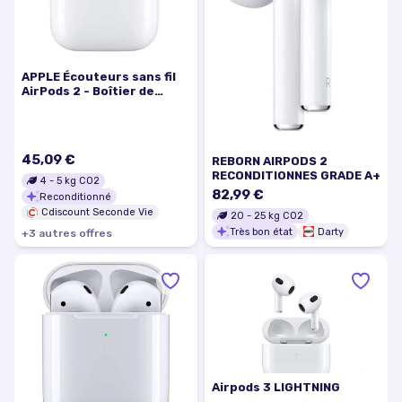
APPLE Écouteurs sans fil
AirPods 2 - Boîtier de
charge sans fil -
Reconditionné - Comme
neuf
45,09 €
REBORN AIRPODS 2
RECONDITIONNES GRADE A+
4
-
5
kg CO2
82,99 €
Reconditionné
Cdiscount Seconde Vie
20
-
25
kg CO2
Très bon état
Darty
+
3
autre
s
offre
s
Airpods 3 LIGHTNING