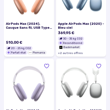
AirPods Max (2024),
Apple AirPods Max (2020) -
Casque Sans fil, USB Type-
Bleu ciel
C Bluetooth, Orange -
369,95 €
Excellent état
30
-
35
kg CO2
510,00 €
Reconditionné
Backmarket
20
-
25
kg CO2
Parfait état
Pixmania
+
2
autre
s
offre
s