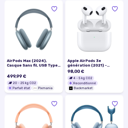
AirPods Max (2024),
Apple AirPods 3e
Casque Sans fil, USB Type-
génération (2021) -
C Bluetooth, Bleu -
Boîtier de charge MagSafe
98,00 €
Excellent état
499,99 €
4
-
5
kg CO2
20
-
25
kg CO2
Reconditionné
Parfait état
Pixmania
Backmarket