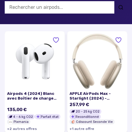
Airpods 4 (2024) Blanc
APPLE AirPods Max -
avec Boîtier de charge
Starlight (2024) -
USB-C Ecouteurs sans fil -
Reconditionné - Excellent
257,99 €
Excellent état
état
135,00 €
20
-
25
kg CO2
4
-
6
kg CO2
Parfait état
Reconditionné
Pixmania
Cdiscount Seconde Vie
+
2
autre
s
offre
s
+
1
autre
offre