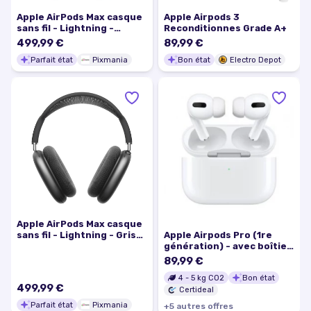
Apple AirPods Max casque
Apple Airpods 3
sans fil - Lightning -
Reconditionnes Grade A+
Argent - Excellent état
499,99 €
89,99 €
Parfait état
Pixmania
Bon état
Electro Depot
Apple AirPods Max casque
Apple Airpods Pro (1re
sans fil - Lightning - Gris
génération) - avec boîtier
sidéral - Excellent état
de charge wireless
89,99 €
4
-
5
kg CO2
Bon état
499,99 €
Certideal
Parfait état
Pixmania
+
5
autre
s
offre
s