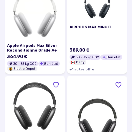
AIRPODS MAX MINUIT
Apple Airpods Max Silver
389,00 €
Reconditionne Grade A+
364,90 €
30
-
35
kg CO2
Bon état
Darty
30
-
35
kg CO2
Bon état
Electro Depot
+
1
autre
offre