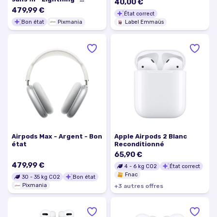
40,00 €
Argent - Bon état
479,99 €
État correct
Bon état
Pixmania
Label Emmaüs
Airpods Max - Argent - Bon
Apple Airpods 2 Blanc
état
Reconditionné
65,90 €
479,99 €
4
-
6
kg CO2
État correct
Fnac
30
-
35
kg CO2
Bon état
Pixmania
+
3
autre
s
offre
s