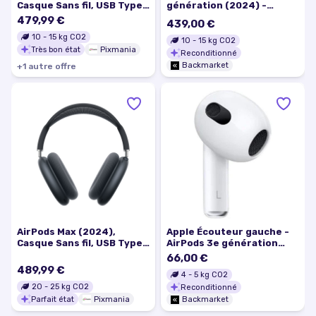
Casque Sans fil, USB Type-
génération (2024) -
C Bluetooth, Minuit - Très
Orange
479,99 €
439,00 €
bon état
10
-
15
kg CO2
10
-
15
kg CO2
Très bon état
Pixmania
Reconditionné
Backmarket
+
1
autre
offre
AirPods Max (2024),
Apple Écouteur gauche -
Casque Sans fil, USB Type-
AirPods 3e génération
C Bluetooth, Minuit -
(2021) - Blanc (A2564)
66,00 €
Excellent état
489,99 €
4
-
5
kg CO2
20
-
25
kg CO2
Reconditionné
Parfait état
Pixmania
Backmarket