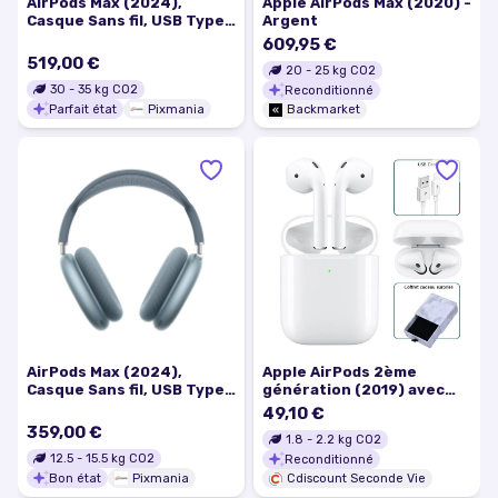
AirPods Max (2024),
Apple AirPods Max (2020) -
Casque Sans fil, USB Type-
Argent
C Bluetooth, Mauve -
609,95 €
Excellent état
519,00 €
20
-
25
kg CO2
30
-
35
kg CO2
Reconditionné
Parfait état
Pixmania
Backmarket
AirPods Max (2024),
Apple AirPods 2ème
Casque Sans fil, USB Type-
génération (2019) avec
C Bluetooth, Bleu - Bon
boîtier de charge
49,10 €
état
Écouteurs Sans fil
359,00 €
1.8
-
2.2
kg CO2
12.5
-
15.5
kg CO2
Reconditionné
Bon état
Pixmania
Cdiscount Seconde Vie