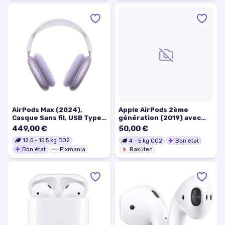
AirPods Max (2024),
Apple AirPods 2ème
Casque Sans fil, USB Type-
génération (2019) avec
C Bluetooth, Mauve - Bon
boîtier de charge (MV7N2)
449,00 €
50,00 €
état
12.5
-
15.5
kg CO2
4
-
5
kg CO2
Bon état
Bon état
Pixmania
Rakuten