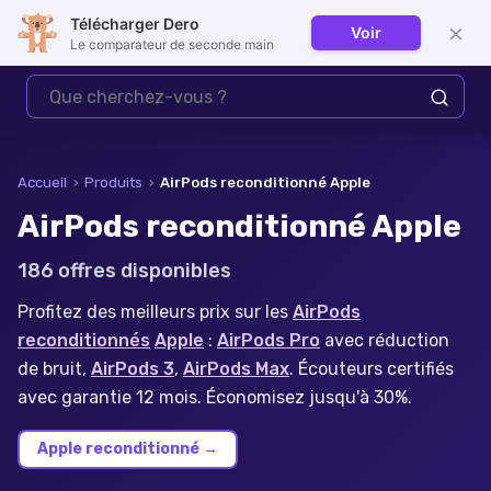
Télécharger Dero
×
Voir
Se connecter
Le comparateur de seconde main
Accueil
›
Produits
›
AirPods reconditionné Apple
AirPods reconditionné Apple
186
offre
s
disponible
s
Profitez des meilleurs prix sur les
AirPods
reconditionnés
Apple
:
AirPods Pro
avec réduction
de bruit,
AirPods 3
,
AirPods Max
. Écouteurs certifiés
avec garantie 12 mois. Économisez jusqu'à 30%.
Apple reconditionné
→