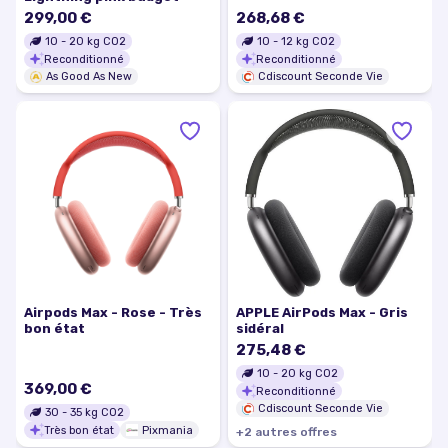
299,00 €
268,68 €
10
-
20
kg CO2
10
-
12
kg CO2
Reconditionné
Reconditionné
As Good As New
Cdiscount Seconde Vie
Airpods Max - Rose - Très
APPLE AirPods Max - Gris
bon état
sidéral
275,48 €
10
-
20
kg CO2
369,00 €
Reconditionné
Cdiscount Seconde Vie
30
-
35
kg CO2
Très bon état
Pixmania
+
2
autre
s
offre
s