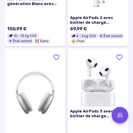
génération Blanc avec
boîtier de charge MagSafe
Lightning Ecouteurs sans
Apple AirPods 2 avec
fil True Wireless
boîtier de charge
Ecouteurs sans fil True
150,99 €
69,99 €
Wireless
10
-
12
kg CO2
4
-
5
kg CO2
État correct
État correct
Darty
Fnac
Apple AirPods 3 avec
boîtier de charge
Lightning Ecouteurs sans
fil True Wireless