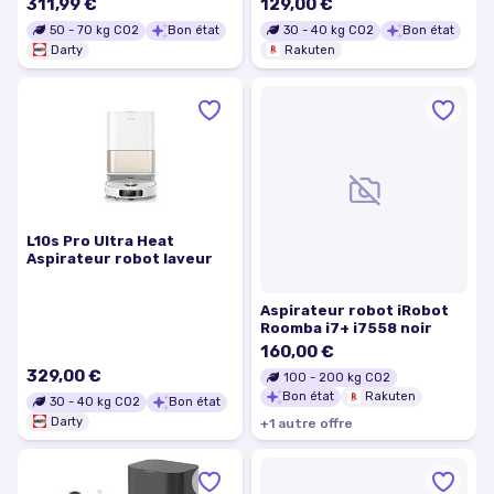
311,99 €
129,00 €
50
-
70
kg CO2
Bon état
30
-
40
kg CO2
Bon état
Darty
Rakuten
L10s Pro Ultra Heat
Aspirateur robot laveur
Aspirateur robot iRobot
Roomba i7+ i7558 noir
160,00 €
329,00 €
100
-
200
kg CO2
Bon état
Rakuten
30
-
40
kg CO2
Bon état
Darty
+
1
autre
offre