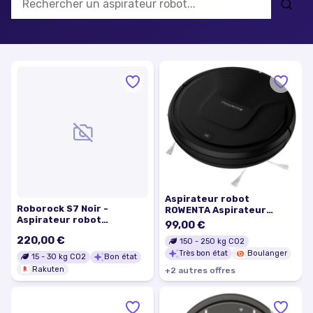
Aspirateur robot
Roborock S7 Noir -
ROWENTA Aspirateur
Aspirateur robot
robot RR6825WH
99,00 €
nettoyant 2-en-1 -
220,00 €
150
-
250
kg CO2
Nouvelle collection 2021
Très bon état
Boulanger
15
-
30
kg CO2
Bon état
Rakuten
+
2
autre
s
offre
s