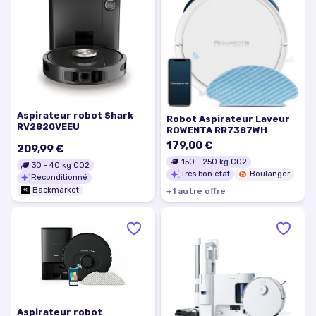
Aspirateur robot Shark
Robot Aspirateur Laveur
RV2820VEEU
ROWENTA RR7387WH
179,00 €
209,99 €
150
-
250
kg CO2
30
-
40
kg CO2
Très bon état
Boulanger
Reconditionné
Backmarket
+
1
autre
offre
Aspirateur robot