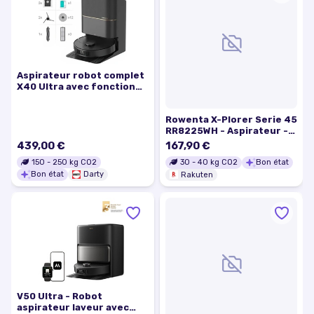
Aspirateur robot complet
X40 Ultra avec fonction
de lavage, puissance
d'aspiration de 12 000 Pa
Rowenta X-Plorer Serie 45
Noir
RR8225WH - Aspirateur -
robot - sans sac - noir
439,00 €
167,90 €
150
-
250
kg CO2
30
-
40
kg CO2
Bon état
Bon état
Darty
Rakuten
V50 Ultra - Robot
aspirateur laveur avec