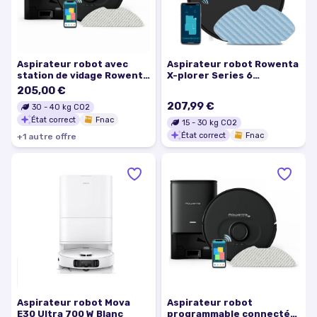
Aspirateur robot avec
Aspirateur robot Rowenta
station de vidage Rowenta
X-plorer Series 6
X-PLORER Serie 75 S
RR7455WH REC Noir
205,00 €
RR8595WH Noir
Reconditionné
207,99 €
30
-
40
kg CO2
État correct
Fnac
15
-
30
kg CO2
État correct
Fnac
+
1
autre
offre
Aspirateur robot Mova
Aspirateur robot
E30 Ultra 700 W Blanc
programmable connecté