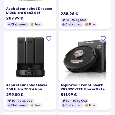
Aspirateur robot Dreame
L10sUltra Gen3 Set
288,26 €
287,99 €
15
-
30
kg CO2
État correct
Fnac
État correct
Fnac
Aspirateur robot Mova
Aspirateur robot Shark
Z50 Ultra 700 W Noir
RV2820VEEU PowerDetect
Noir
299,00 €
311,99 €
50
-
70
kg CO2
30
-
40
kg CO2
État correct
Fnac
État correct
Fnac