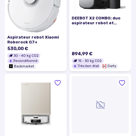
DEEBOT X2 COMBO; duo
aspirateur robot et
aspirateur à main
Aspirateur robot Xiaomi
Roborock Q7+
530,00 €
894,99 €
30
-
40
kg CO2
15
-
30
kg CO2
Reconditionné
Très bon état
Darty
Backmarket