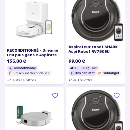
Aspirateur robot SHARK
RECONDITIONNÉ - Dreame
Aspi Robot RV750EU
D10 plus gens 2 Aspirateur
robot laveur 6KPa –
135,00 €
99,00 €
Navigation LiDAR – 285min
45
-
55
kg CO2
Reconditionné
autonomie 70%-79% Neuf
Très bon état
Boulanger
B3
Cdiscount Seconde Vie
+
3
autre
s
offre
s
+
1
autre
offre