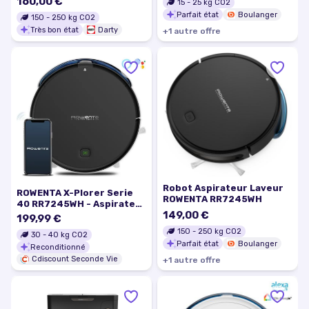
160,00 €
15
-
25
kg CO2
Parfait état
Boulanger
150
-
250
kg CO2
Très bon état
Darty
+
1
autre
offre
Robot Aspirateur Laveur
ROWENTA X-Plorer Serie
ROWENTA RR7245WH
40 RR7245WH - Aspirateur
149,00 €
Robot - Allergy Connect -
199,99 €
Brosse rotative centrale
150
-
250
kg CO2
30
-
40
kg CO2
Parfait état
Boulanger
Reconditionné
Cdiscount Seconde Vie
+
1
autre
offre