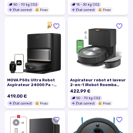
50
-
70
kg CO2
15
-
30
kg CO2
État correct
Fnac
État correct
Fnac
MOVA P50s Ultra Robot
Aspirateur robot et laveur
Aspirateur 24000 Pa –
2-en-1 iRobot Roomba
Aspiration Puissante &
Combo j5+ Noir
422,99 €
Technologie StepMaster
419,00 €
50
-
70
kg CO2
Anti-Obstacle
État correct
Fnac
État correct
Fnac