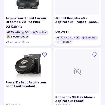
Aspirateur Robot Laveur
iRobot Roomba e5 -
Dreame D20 Pro Plus
Aspirateur - robot - sans
sac - charbon
245,00 €
99,99 €
30
-
40
kg CO2
Bon état
Electro Depot
30
-
40
kg CO2
Bon état
Rakuten
+
7
autre
s
offre
s
PowerDetect Aspirateur
robot auto-vidant
RV2820VEEU
Roborock S5 Max blanc -
Aspirateur robot