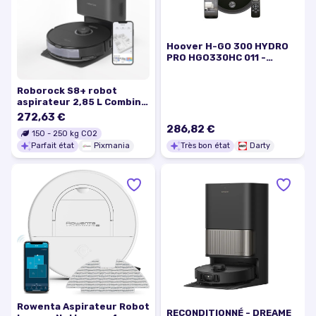
Hoover H-GO 300 HYDRO
PRO HGO330HC 011 -
Aspirateur - robot - sans
sac - Noir ultra brillant
Roborock S8+ robot
aspirateur 2,85 L Combiné
Noir - Excellent état
272,63 €
286,82 €
150
-
250
kg CO2
Parfait état
Pixmania
Très bon état
Darty
Rowenta Aspirateur Robot
RECONDITIONNÉ - DREAME