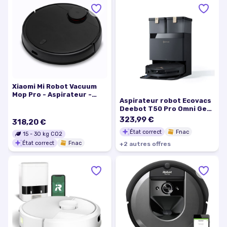
Xiaomi Mi Robot Vacuum
Mop Pro - Aspirateur -
Aspirateur robot Ecovacs
robot - sans sac - noir
Deebot T50 Pro Omni Gen
3 Noir
323,99 €
318,20 €
État correct
Fnac
15
-
30
kg CO2
État correct
Fnac
+
2
autre
s
offre
s