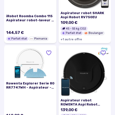
Aspirateur robot SHARK
iRobot Roomba Combo 115
Aspi Robot RV750EU
Aspirateur robot-laveur 2
109,00 €
en 1 Blanc 15 000 Pa
navigation LiDAR
45
-
55
kg CO2
144,57 €
ClearView SmartScrub 4
Parfait état
Boulanger
modes microfibre -
Parfait état
Pixmania
+
1
autre
offre
Excellent état
Rowenta Explorer Serie 80
RR7747WH - Aspirateur -
robot - sans sac - blanc
Aspirateur robot
ROWENTA Aspi Robot
RR8225WH
139,00 €