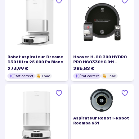
Robot aspirateur Dreame
Hoover H-GO 300 HYDRO
D30 Ultra 25 000 Pa Blanc
PRO HGO330HC 011 -
Aspirateur - robot - sans
273,99 €
286,82 €
sac - Noir ultra brillant
État correct
Fnac
État correct
Fnac
Aspirateur Robot I-Robot
Roomba 631