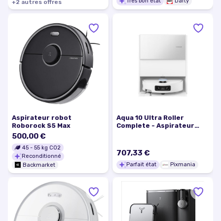
Très bon état
Darty
+
2
autre
s
offre
s
Aspirateur robot
Aqua 10 Ultra Roller
Roborock S5 Max
Complete - Aspirateur
robot, Blanc - Excellent
500,00 €
état
45
-
55
kg CO2
707,33 €
Reconditionné
Parfait état
Pixmania
Backmarket