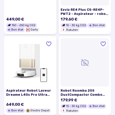
vidage automatique,
24000 Pa et lavage
Ezviz RE4 Plus CS-RE4P-
thermique
PWT2 - Aspirateur - robot
DuoSolution,Noir
- sans sac
449,00 €
179,60 €
150
-
250
kg CO2
15
-
30
kg CO2
Bon état
Bon état
Darty
Rakuten
Aspirateur Robot Laveur
Robot Roomba 205
Dreame L40s Pro Ultra
DustCompactor Combo
White
Noir iRobot
179,99 €
649,00 €
15
-
30
kg CO2
Bon état
Bon état
Electro Depot
Rakuten