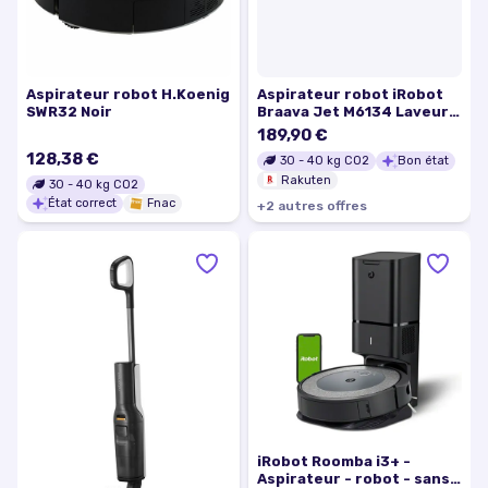
Aspirateur robot H.Koenig
Aspirateur robot iRobot
SWR32 Noir
Braava Jet M6134 Laveur
De Sols Connecté Wifi
189,90 €
128,38 €
30
-
40
kg CO2
Bon état
Rakuten
30
-
40
kg CO2
État correct
Fnac
+
2
autre
s
offre
s
iRobot Roomba i3+ -
Aspirateur - robot - sans