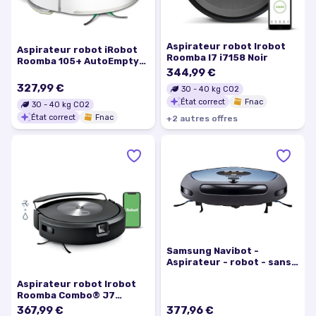
Aspirateur robot Irobot
Aspirateur robot iRobot
Roomba I7 i7158 Noir
Roomba 105+ AutoEmpty
344,99 €
dock Blanc
327,99 €
30
-
40
kg CO2
État correct
Fnac
30
-
40
kg CO2
État correct
Fnac
+
2
autre
s
offre
s
Samsung Navibot -
Aspirateur - robot - sans
sac - bleu
Aspirateur robot Irobot
Roomba Combo® J7
Graphite
367,99 €
377,96 €