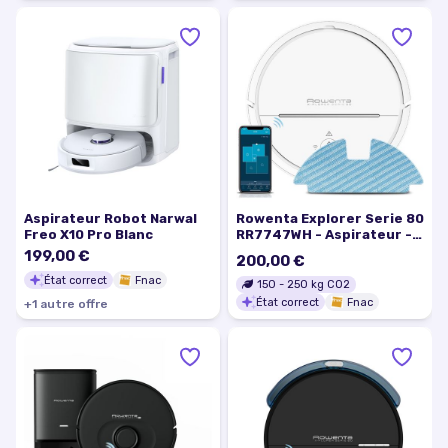
Aspirateur Robot Narwal
Rowenta Explorer Serie 80
Freo X10 Pro Blanc
RR7747WH - Aspirateur -
robot - sans sac - blanc
199,00 €
200,00 €
État correct
Fnac
150
-
250
kg CO2
État correct
Fnac
+
1
autre
offre