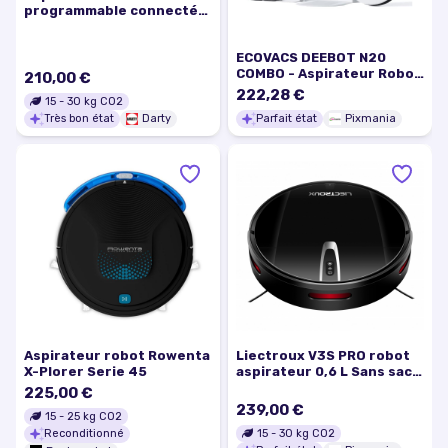
programmable connecté
RR8585WH
ECOVACS DEEBOT N20
COMBO - Aspirateur Robot
210,00 €
+ Balai avec Station -
222,28 €
15
-
30
kg CO2
Double vidange
Très bon état
Darty
Parfait état
Pixmania
automatique - Puissance
10 k Pa - Excellent état
Aspirateur robot Rowenta
Liectroux V3S PRO robot
X-Plorer Serie 45
aspirateur 0,6 L Sans sac
Noir, Argent - Excellent
225,00 €
état
239,00 €
15
-
25
kg CO2
15
-
30
kg CO2
Reconditionné