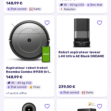
serpillière - 2500Pa -
148,99 €
30
-
40
kg CO2
Bon état
Blanc
État correct
Darty
Rakuten
Robot aspirateur laveur
L40 Ultra AE Black DREAME
Aspirateur robot Irobot
Roomba Combo R1138 Gris
et Noir
148,99 €
30
-
40
kg CO2
239,00 €
État correct
Fnac
État correct
Darty
+
1
autre
offre