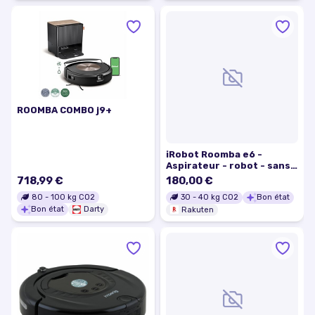
ROOMBA COMBO j9+
iRobot Roomba e6 -
Aspirateur - robot - sans
sac
718,99 €
180,00 €
80
-
100
kg CO2
30
-
40
kg CO2
Bon état
Bon état
Darty
Rakuten