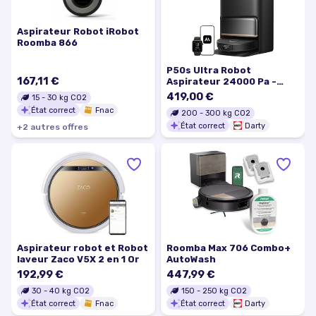
Aspirateur Robot iRobot
Roomba 866
P50s Ultra Robot
167,11 €
Aspirateur 24000 Pa -
Aspiration Puissante &
419,00 €
15
-
30
kg CO2
Technologie StepMaster
État correct
Fnac
200
-
300
kg CO2
Anti-Obstacle
État correct
Darty
+
2
autre
s
offre
s
Aspirateur robot et Robot
Roomba Max 706 Combo+
laveur Zaco V5X 2 en 1 Or
AutoWash
192,99 €
447,99 €
30
-
40
kg CO2
150
-
250
kg CO2
État correct
Fnac
État correct
Darty