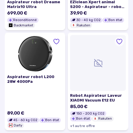
Aspirateur robot Dreame
EZIclean Xpert animal
Matrix10 Ultra
S200 - Aspirateur - robot
- sans sac
699,00 €
39,90 €
Reconditionné
30
-
40
kg CO2
Bon état
Backmarket
Rakuten
Aspirateur robot L200
28W 4000Pa
Robot Aspirateur Laveur
XIAOMI Vacuum E12 EU
85,00 €
89,00 €
150
-
200
kg CO2
Bon état
Rakuten
45
-
60
kg CO2
Bon état
Darty
+
1
autre
offre