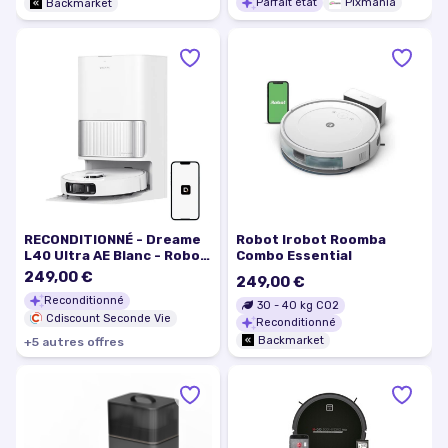
Parfait état
Pixmania
Backmarket
RECONDITIONNÉ - Dreame
Robot Irobot Roomba
L40 Ultra AE Blanc - Robot
Combo Essential
Aspirateur et Serpillière
249,00 €
249,00 €
Autonome 19kPa
Reconditionné
Nettoyage Sec/Humide
30
-
40
kg CO2
70-79 % neuve B3
Cdiscount Seconde Vie
Reconditionné
Backmarket
+
5
autre
s
offre
s