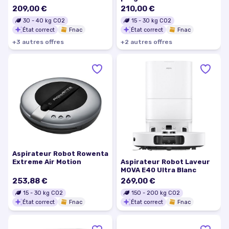
Rowenta RR8585WH
209,00 €
210,00 €
30
-
40
kg CO2
15
-
30
kg CO2
État correct
Fnac
État correct
Fnac
+
3
autre
s
offre
s
+
2
autre
s
offre
s
Aspirateur Robot Rowenta
Extreme Air Motion
Aspirateur Robot Laveur
MOVA E40 Ultra Blanc
253,88 €
269,00 €
15
-
30
kg CO2
150
-
200
kg CO2
État correct
Fnac
État correct
Fnac