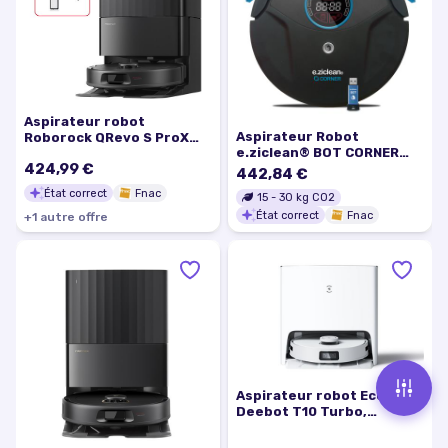
Aspirateur robot
Aspirateur Robot
Roborock QRevo S ProX
e.ziclean® BOT CORNER
Noir
424,99 €
FRESH EDITION
442,84 €
État correct
Fnac
15
-
30
kg CO2
État correct
Fnac
+
1
autre
offre
Aspirateur robot Ecovacs
Deebot T10 Turbo,
Aspiration 3000 Pa,
Autonomie 150 min,