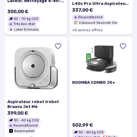
Laveur, Nettoyage 4-en-1
L40s Pro Ultra Aspirateur
RR9067WHR
Robot Laveur Noir- 19 000
337,00 €
300,00 €
Pa Brosse Double
Reconditionné
HyperStream 70-79 %
50
-
70
kg CO2
neuve B3
Cdiscount Seconde Vie
Très bon état
Label Emmaüs
+
5
autre
s
offre
s
ROOMBA COMBO J5+
Aspirateur robot Irobot
Braava Jet M6
399,00 €
30
-
40
kg CO2
502,99 €
Reconditionné
Backmarket
50
-
60
kg CO2