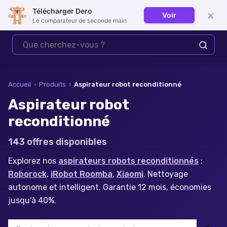
Télécharger Dero
×
Voir
Se connecter
Le comparateur de seconde main
Accueil
›
Produits
›
Aspirateur robot reconditionné
Aspirateur robot
reconditionné
143
offre
s
disponible
s
Explorez nos
aspirateurs robots reconditionnés
:
Roborock
,
iRobot Roomba
,
Xiaomi
. Nettoyage
autonome et intelligent. Garantie 12 mois, économies
jusqu'à 40%.