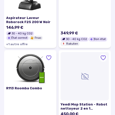
sac
Aspirateur Laveur
Roborock F25 200 W Noir
146,99 €
349,99 €
30
-
40
kg CO2
État correct
Fnac
30
-
40
kg CO2
Bon état
Rakuten
+
1
autre
offre
R113 Roomba Combo
Yeedi Mop Station - Robot
nettoyeur 2 en 1
aspirateur laveur
450,00 €