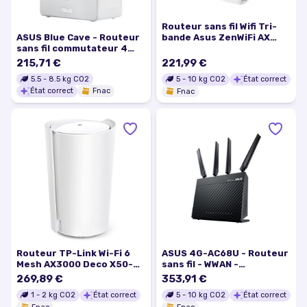
Routeur sans fil Wifi Tri-
ASUS Blue Cave - Routeur
bande Asus ZenWiFi AX
sans fil commutateur 4
(XT8) Blanc
ports - 1GbE - Wi-Fi 5 - Bi-
215,71 €
221,99 €
bande
5.5
-
8.5
kg CO2
5
-
10
kg CO2
État correct
État correct
Fnac
Fnac
Routeur TP-Link Wi-Fi 6
ASUS 4G-AC68U - Routeur
Mesh AX3000 Deco X50-
sans fil - WWAN -
5G Blanc
commutateur 4 ports -
269,89 €
353,91 €
GigE - 802.11a/b/g/n/ac -
1
-
2
kg CO2
État correct
5
-
10
kg CO2
État correct
Bi-bande service non