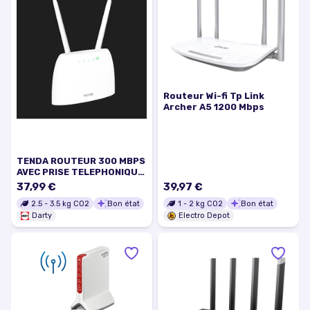
Routeur Wi-fi Tp Link
Archer A5 1200 Mbps
TENDA ROUTEUR 300 MBPS
AVEC PRISE TELEPHONIQUE
VOLTE 4G
37,99 €
39,97 €
2.5
-
3.5
kg CO2
Bon état
1
-
2
kg CO2
Bon état
Darty
Electro Depot