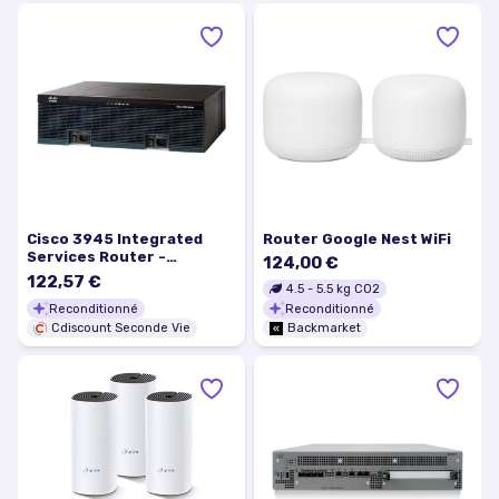
Cisco 3945 Integrated
Router Google Nest WiFi
Services Router -
124,00 €
routeur…
122,57 €
4.5
-
5.5
kg CO2
Reconditionné
Reconditionné
Cdiscount Seconde Vie
Backmarket