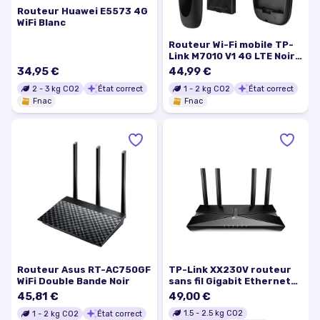
Routeur Huawei E5573 4G
WiFi Blanc
Routeur Wi-Fi mobile TP-
Link M7010 V1 4G LTE Noir
et Gris
34,95 €
44,99 €
2
-
3
kg CO2
État correct
1
-
2
kg CO2
État correct
Fnac
Fnac
Routeur Asus RT-AC750GF
TP-Link XX230V routeur
WiFi Double Bande Noir
sans fil Gigabit Ethernet
Bi-bande (2,4 GHz / 5 GHz)
45,81 €
49,00 €
Noir
1.5
-
2.5
kg CO2
1
-
2
kg CO2
État correct