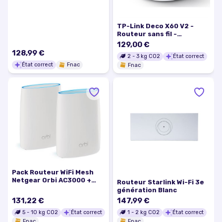
Fi 7 Bi-bande
TP-Link Deco X60 V2 -
Routeur sans fil -
commutateur 2 ports -
129,00 €
GigE - ports WAN : 2 -
128,99 €
2
-
3
kg CO2
État correct
802.11a/b/g/n/ac/ax - Bi-
État correct
Fnac
bande
Fnac
Pack Routeur WiFi Mesh
Netgear Orbi AC3000 +
Routeur Starlink Wi-Fi 3e
Satellite Orbi RBK50
génération Blanc
131,22 €
147,99 €
5
-
10
kg CO2
État correct
1
-
2
kg CO2
État correct
Fnac
Fnac