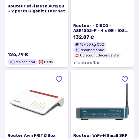
Routeur WiFi Mesh AC1200
+ 2 ports Gigabit Ethernet
Routeur - CISCO -
ASR1002-F - 4 x GE - IOS
Firewall SNMPv3 - Filaire -
132,87 €
Ethernet - Routage IP
15
-
30
kg CO2
statique
Reconditionné
126,79 €
Cdiscount Seconde Vie
Très bon état
Darty
+
1
autre
offre
Router Avm FRITZ!Box
Routeur WiFi-N Small SRP