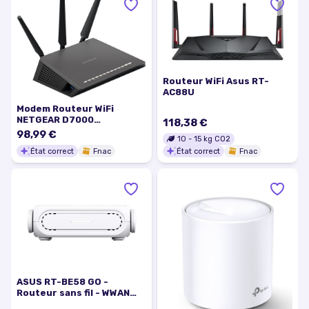
Routeur WiFi Asus RT-
AC88U
Modem Routeur WiFi
NETGEAR D7000
118,38 €
Nighthawk AC1900 Dual
98,99 €
10
-
15
kg CO2
Band Gigabit VDSL et ADSL
État correct
Fnac
État correct
Fnac
ASUS RT-BE58 GO -
Routeur sans fil - WWAN
commutateur à 1 port - Wi-