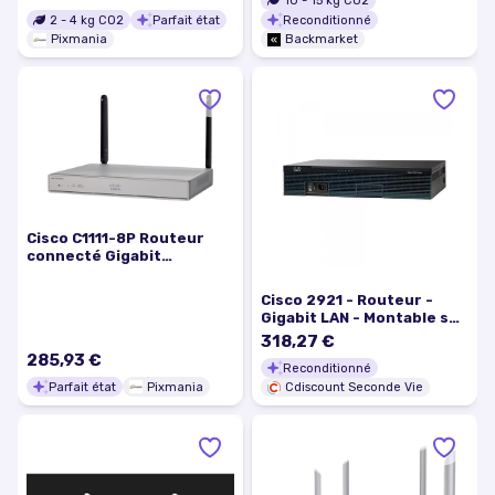
10
-
15
kg CO2
2
-
4
kg CO2
Parfait état
Reconditionné
Pixmania
Backmarket
Cisco C1111-8P Routeur
connecté Gigabit
Ethernet Argent -
Excellent état
Cisco 2921 - Routeur -
Gigabit LAN - Montable s…
318,27 €
285,93 €
Reconditionné
Parfait état
Pixmania
Cdiscount Seconde Vie