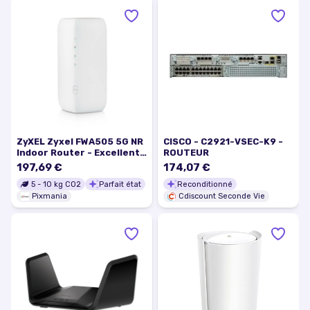
ZyXEL Zyxel FWA505 5G NR
CISCO - C2921-VSEC-K9 -
Indoor Router - Excellent
ROUTEUR
état
197,69 €
174,07 €
5
-
10
kg CO2
Parfait état
Reconditionné
Pixmania
Cdiscount Seconde Vie