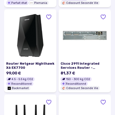
Parfait état
Pixmania
Cdiscount Seconde Vie
Router Netgear Nighthawk
Cisco 2911 Integrated
X6 EX7700
Services Router -
routeur…
99,00 €
81,37 €
4.5
-
5.5
kg CO2
150
-
300
kg CO2
Reconditionné
Reconditionné
Backmarket
Cdiscount Seconde Vie