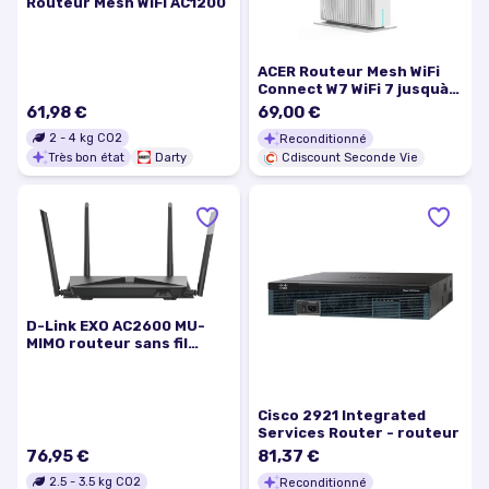
Routeur Mesh WiFi AC1200
ACER Routeur Mesh WiFi
Connect W7 WiFi 7 jusquà
6.4 Gbps Système Mesh
61,98 €
69,00 €
MLO Supporte Le 6GHz /
2
-
4
kg CO2
Reconditionné
5GHz / 24 GHz et Le 320
Très bon état
Darty
MHz
Cdiscount Seconde Vie
D-Link EXO AC2600 MU-
MIMO routeur sans fil
Gigabit Ethernet Bi-bande
(2,4 GHz / 5 GHz) Noir -
Excellent état
Cisco 2921 Integrated
Services Router - routeur
76,95 €
81,37 €
2.5
-
3.5
kg CO2
Reconditionné