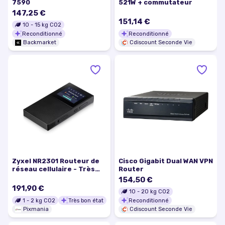
7590
521W + commutateur
147,25 €
151,14 €
10
-
15
kg CO2
Reconditionné
Reconditionné
Backmarket
Cdiscount Seconde Vie
Zyxel NR2301 Routeur de
Cisco Gigabit Dual WAN VPN
réseau cellulaire - Très
Router
bon état
154,50 €
191,90 €
10
-
20
kg CO2
1
-
2
kg CO2
Très bon état
Reconditionné
Pixmania
Cdiscount Seconde Vie