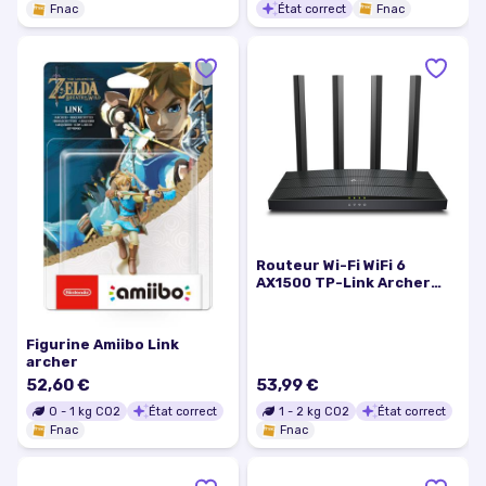
État correct
Fnac
Fnac
Routeur Wi-Fi WiFi 6
AX1500 TP-Link Archer
AX12 Noir
Figurine Amiibo Link
archer
52,60 €
53,99 €
0
-
1
kg CO2
État correct
1
-
2
kg CO2
État correct
Fnac
Fnac