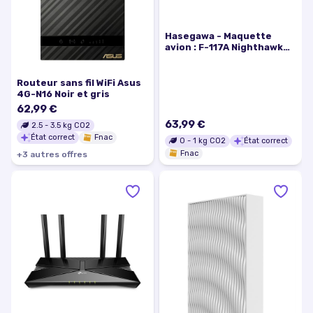
Hasegawa - Maquette
avion : F-117A Nighthawk
Special Marking
Routeur sans fil WiFi Asus
4G-N16 Noir et gris
62,99 €
63,99 €
2.5
-
3.5
kg CO2
État correct
Fnac
0
-
1
kg CO2
État correct
Fnac
+
3
autre
s
offre
s