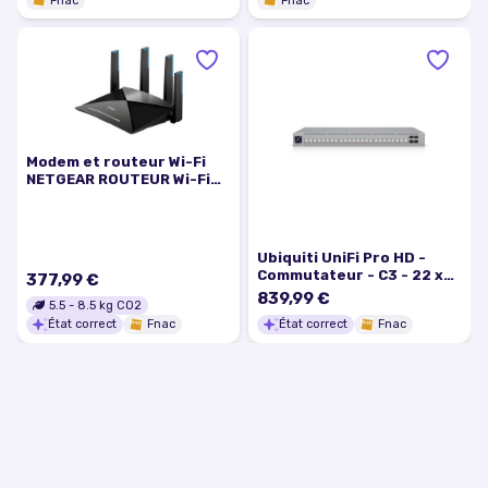
Fnac
inclus
Fnac
Modem et routeur Wi-Fi
NETGEAR ROUTEUR Wi-Fi
AC1900 NIGHTHAWK X10
AD7200
Ubiquiti UniFi Pro HD -
Commutateur - C3 - 22 x
377,99 €
2.5GBase-T + 2 x 10
839,99 €
5.5
-
8.5
kg CO2
Gigabit Ethernet + 4 x 10
État correct
Fnac
État correct
Fnac
Gigabit SFP+ - Montable
sur rack