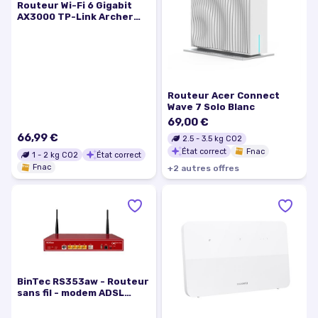
Routeur Wi-Fi 6 Gigabit
AX3000 TP-Link Archer
AX53 Noir
Routeur Acer Connect
Wave 7 Solo Blanc
69,00 €
66,99 €
2.5
-
3.5
kg CO2
État correct
Fnac
1
-
2
kg CO2
État correct
Fnac
+
2
autre
s
offre
s
BinTec RS353aw - Routeur
sans fil - modem ADSL
commutateur 5 ports -
ATM, 1GbE Bi-bande -