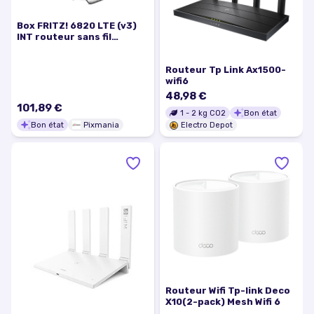
Box FRITZ! 6820 LTE (v3)
INT routeur sans fil
Gigabit Ethernet
Monobande (2,4 GHz) 4G
Routeur Tp Link Ax1500-
Rouge, Blanc - Bon état
wifi6
48,98 €
101,89 €
1
-
2
kg CO2
Bon état
Bon état
Pixmania
Electro Depot
Routeur Wifi Tp-link Deco
X10(2-pack) Mesh Wifi 6