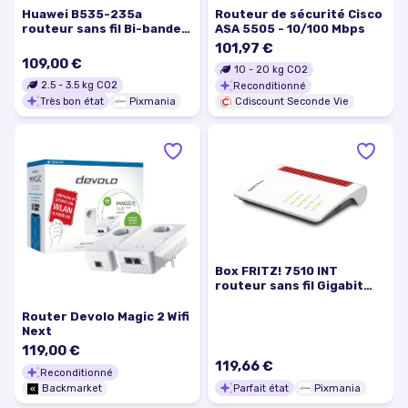
Huawei B535-235a
Routeur de sécurité Cisco
routeur sans fil Bi-bande
ASA 5505 - 10/100 Mbps
(2,4 GHz / 5 GHz) 4G Blanc
101,97 €
- Très bon état
109,00 €
10
-
20
kg CO2
2.5
-
3.5
kg CO2
Reconditionné
Très bon état
Pixmania
Cdiscount Seconde Vie
Box FRITZ! 7510 INT
routeur sans fil Gigabit
Ethernet Monobande (2,4
GHz) Blanc - Excellent état
Router Devolo Magic 2 Wifi
Next
119,00 €
119,66 €
Reconditionné
Parfait état
Pixmania
Backmarket