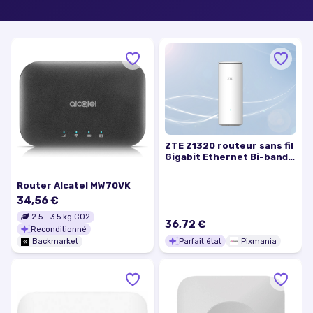
ZTE Z1320 routeur sans fil
Gigabit Ethernet Bi-bande
(2,4 GHz / 5 GHz) Blanc -
Excellent état
Router Alcatel MW70VK
34,56 €
2.5
-
3.5
kg CO2
36,72 €
Reconditionné
Parfait état
Pixmania
Backmarket