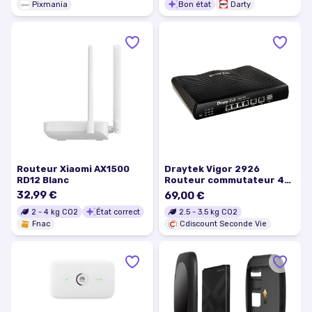
Bon état
Darty
Pixmania
Routeur Xiaomi AX1500
Draytek Vigor 2926
RD12 Blanc
Routeur commutateur 4
ports GigE ports WAN : 2
32,99 €
69,00 €
2
-
4
kg CO2
État correct
2.5
-
3.5
kg CO2
Fnac
Cdiscount Seconde Vie