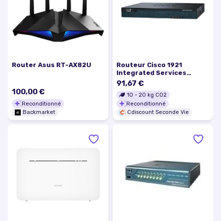
Router Asus RT-AX82U
Routeur Cisco 1921
Integrated Services
Router -…
91,67 €
100,00 €
10
-
20
kg CO2
Reconditionné
Reconditionné
Backmarket
Cdiscount Seconde Vie