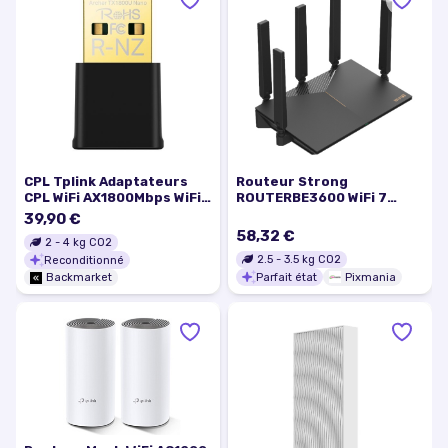
Routeur Strong
CPL Tplink Adaptateurs
ROUTERBE3600 WiFi 7
CPL WiFi AX1800Mbps WiFi
Double Bande 3600 Mbps 5
6 Port USB A - Archer
39,90 €
Antennes Ethernet 2.5G -
TX1800U Nano Noir TP-
58,32 €
2
-
4
kg CO2
Excellent état
Link
2.5
-
3.5
kg CO2
Reconditionné
Parfait état
Pixmania
Backmarket