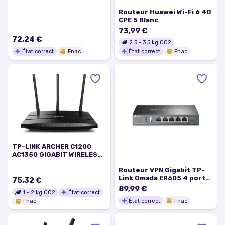
Montable sur rack
Routeur Huawei Wi-Fi 6 4G
CPE 5 Blanc
73,99 €
72,24 €
2.5
-
3.5
kg CO2
État correct
Fnac
État correct
Fnac
TP-LINK ARCHER C1200
AC1350 GIGABIT WIRELESS
ROUTER
Routeur VPN Gigabit TP-
Link Omada ER605 4 ports
75,32 €
Ethernet USB 3.0 20
89,99 €
1
-
2
kg CO2
État correct
tunnels IPsec
État correct
Fnac
Fnac