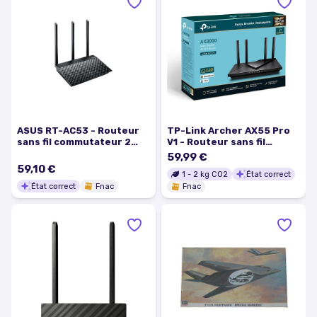
ASUS RT-AC53 - Routeur
TP-Link Archer AX55 Pro
sans fil commutateur 2
V1 - Routeur sans fil
ports - 1GbE - Wi-Fi 5 - Bi-
commutateur 5 ports -
59,99 €
bande
1GbE - ports WAN : 2 - Wi-Fi
59,10 €
1
-
2
kg CO2
État correct
6 - Bi-bande
État correct
Fnac
Fnac