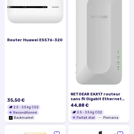
Router Huawei E5576-320
NETGEAR EAX17 routeur
sans fil Gigabit Ethernet
35,50 €
Bi-bande (2,4 GHz / 5 GHz)
44,88 €
2.5
-
3.5
kg CO2
Blanc - Excellent état
2.5
-
3.5
kg CO2
Reconditionné
Parfait état
Pixmania
Backmarket