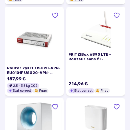
FRITZ!Box 6890 LTE -
Routeur sans fil -
ISDN/WWAN/DSL
Router ZyXEL USG20-VPN-
commutateur 4 ports -
EU0101F USG20-VPN-
1GbE - Wi-Fi 5 - Bi-bande -
EU0101F Firewall
adaptateur de téléphone
187,99 €
VoIP (DECT)
214,96 €
2.5
-
3.5
kg CO2
État correct
Fnac
État correct
Fnac