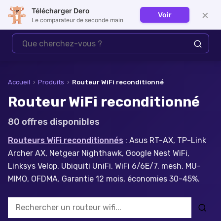
Télécharger Dero
×
Voir
Se connecter
Le comparateur de seconde main
Accueil
›
Produits
›
Routeur WiFi reconditionné
Routeur WiFi reconditionné
80
offre
s
disponible
s
Routeurs WiFi reconditionnés
: Asus RT-AX, TP-Link
Archer AX, Netgear Nighthawk, Google Nest WiFi,
Linksys Velop, Ubiquiti UniFi. WiFi 6/6E/7, mesh, MU-
MIMO, OFDMA. Garantie 12 mois, économies 30-45%.