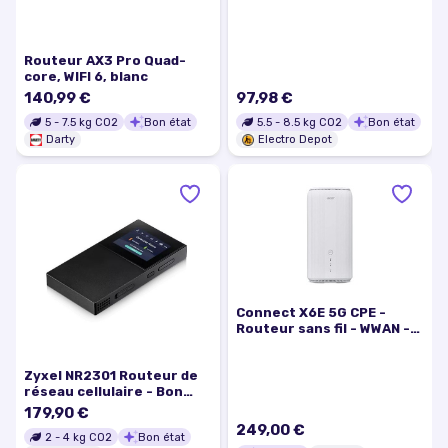
Routeur AX3 Pro Quad-
core, WIFI 6, blanc
140,99 €
97,98 €
5
-
7.5
kg CO2
Bon état
5.5
-
8.5
kg CO2
Bon état
Darty
Electro Depot
Connect X6E 5G CPE -
Routeur sans fil - WWAN -
Wi-Fi 6 - Multi-Bande - 4G,
5G
Zyxel NR2301 Routeur de
réseau cellulaire - Bon
état
179,90 €
249,00 €
2
-
4
kg CO2
Bon état