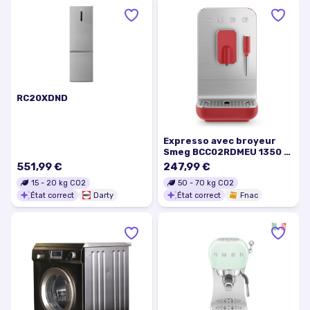
RC20XDND
Expresso avec broyeur
Smeg BCC02RDMEU 1350 W
Rouge
551,99 €
247,99 €
15
-
20
kg CO2
50
-
70
kg CO2
État correct
Darty
État correct
Fnac