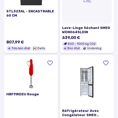
STL323AL - ENCASTRABLE
60 CM
Lave-Linge Séchant SMEG
WDN064SLDIN
639,00 €
807,99 €
800
-
1000
kg CO2
Très bon état
Darty
Bon état
Underdog
HBF11RDEU Rouge
Réfrigérateur Avec
Congélateur SMEG