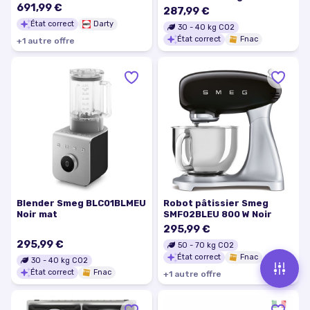
691,99 €
ECF02CREU Crème
287,99 €
État correct
Darty
30
-
40
kg CO2
État correct
Fnac
+
1
autre
offre
Blender Smeg BLC01BLMEU
Robot pâtissier Smeg
Noir mat
SMF02BLEU 800 W Noir
295,99 €
295,99 €
50
-
70
kg CO2
État correct
Fnac
30
-
40
kg CO2
État correct
Fnac
+
1
autre
offre