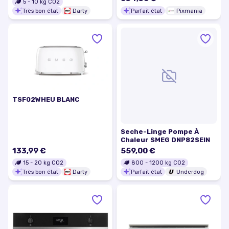
5
-
10
kg CO2
Excellent état
Très bon état
Darty
Parfait état
Pixmania
TSF02WHEU BLANC
Seche-Linge Pompe À
Chaleur SMEG DNP82SEIN
133,99 €
559,00 €
15
-
20
kg CO2
800
-
1200
kg CO2
Très bon état
Darty
Parfait état
Underdog