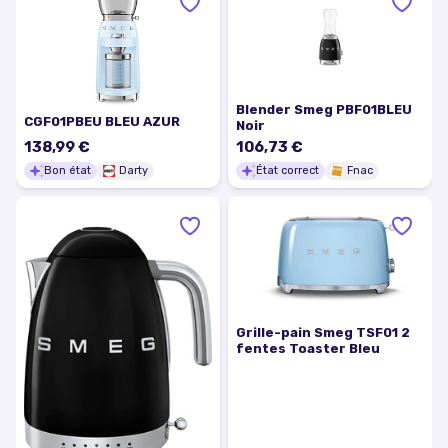
Blender Smeg PBF01BLEU
CGF01PBEU BLEU AZUR
Noir
138,99 €
106,73 €
Bon état
Darty
État correct
Fnac
Grille-pain Smeg TSF01 2
fentes Toaster Bleu