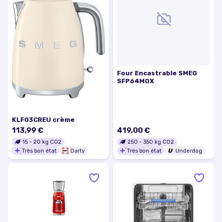
Four Encastrable SMEG
SFP64MOX
KLF03CREU crème
113,99 €
419,00 €
15
-
20
kg CO2
250
-
350
kg CO2
Très bon état
Darty
Très bon état
Underdog