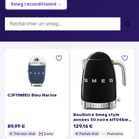
Smeg reconditionné
→
CJF11NBEU Bleu Marine
Bouilloire Smeg style
années 50 noire klf04bleu
- Excellent état
89,99 €
129,16 €
Très bon état
Darty
Parfait état
Pixmania