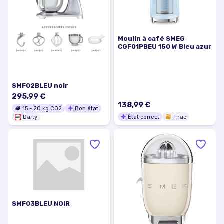
Moulin à café SMEG
CGF01PBEU 150 W Bleu azur
SMF02BLEU noir
295,99 €
138,99 €
15
-
20
kg CO2
Bon état
État correct
Fnac
Darty
SMF03BLEU NOIR