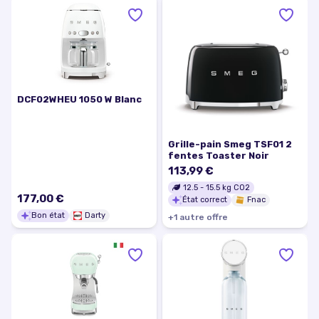
DCF02WHEU 1050 W Blanc
Grille-pain Smeg TSF01 2
fentes Toaster Noir
113,99 €
12.5
-
15.5
kg CO2
177,00 €
État correct
Fnac
Bon état
Darty
+
1
autre
offre