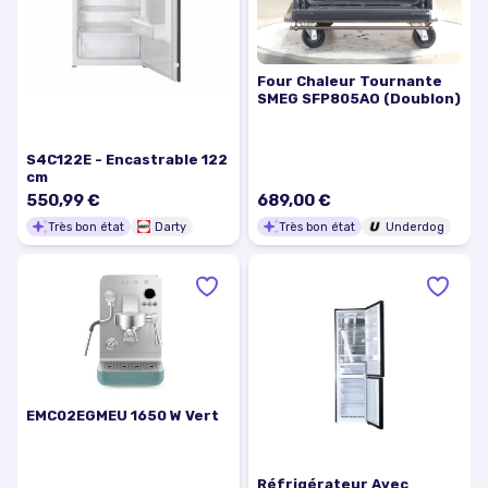
Four Chaleur Tournante
SMEG SFP805AO (Doublon)
S4C122E - Encastrable 122
cm
550,99 €
689,00 €
Très bon état
Darty
Très bon état
Underdog
EMC02EGMEU 1650 W Vert
Réfrigérateur Avec