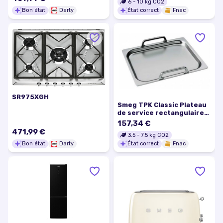
6
-
10
kg CO2
Bon état
Darty
État correct
Fnac
SR975XGH
Smeg TPK Classic Plateau
de service rectangulaire
en acier inoxydable
157,34 €
Plateau et – Stand (Classic
471,99 €
3.5
-
7.5
kg CO2
Plateau de service,
Bon état
Darty
État correct
Fnac
rectangle, EN ACIER
INOXYDABLE, EN ACIER
INOXYDABLE, 325 mm, 265
mm