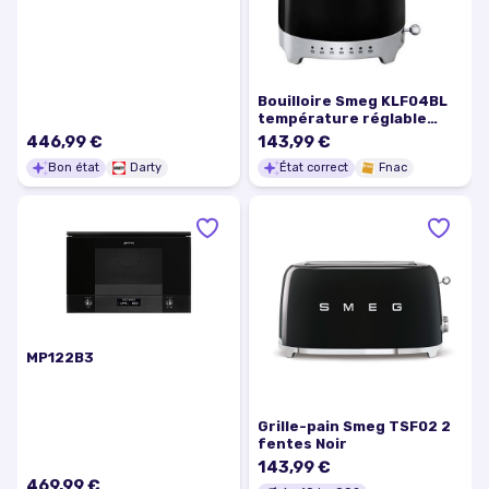
Bouilloire Smeg KLF04BL
température réglable
2400 W Noir
446,99 €
143,99 €
Bon état
Darty
État correct
Fnac
MP122B3
Grille-pain Smeg TSF02 2
fentes Noir
143,99 €
469,99 €