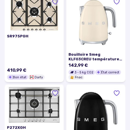
SR975PGH
Bouilloire Smeg
KLF03CREU température
fixe 2400 W Crème
142,99 €
410,99 €
3
-
5
kg CO2
État correct
Bon état
Darty
Fnac
P272XGH