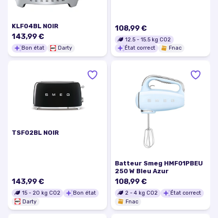
KLF04BL NOIR
108,99 €
143,99 €
12.5
-
15.5
kg CO2
Bon état
Darty
État correct
Fnac
TSF02BL NOIR
Batteur Smeg HMF01PBEU
250 W Bleu Azur
143,99 €
108,99 €
15
-
20
kg CO2
Bon état
2
-
4
kg CO2
État correct
Darty
Fnac