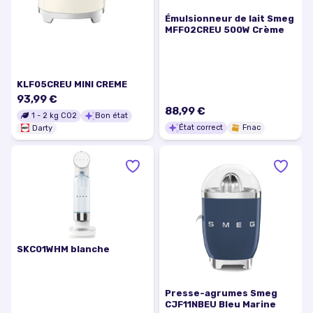
Émulsionneur de lait Smeg
MFF02CREU 500W Crème
KLF05CREU MINI CREME
93,99 €
88,99 €
1
-
2
kg CO2
Bon état
État correct
Fnac
Darty
SKC01WHM blanche
Presse-agrumes Smeg
CJF11NBEU Bleu Marine