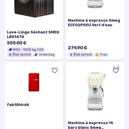
Machine à expresso Smeg
ECF02PGEU Vert d'eau
Lave-Linge Séchant SMEG
LBS147X
559,00 €
279,90 €
800
-
1000
kg CO2
État correct
Underdog
État correct
Fnac
fab10hlrd6
Machine à expresso 15
bars blanc Smeg