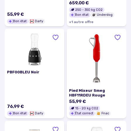
RC21KDNMC
659,00 €
250
-
350
kg CO2
55,99 €
Bon état
Underdog
Bon état
Darty
+
1
autre
offre
PBF00BLEU Noir
Pied Mixeur Smeg
HBF11RDEU Rouge
55,99 €
76,99 €
15
-
20
kg CO2
Bon état
Darty
État correct
Fnac