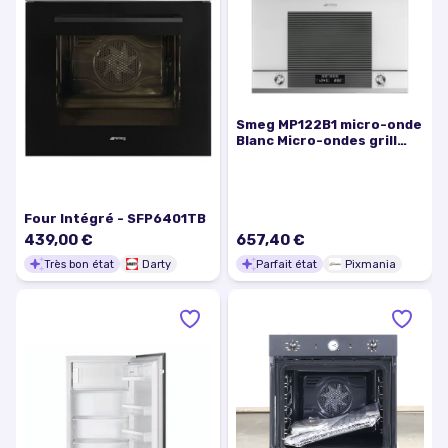
Smeg MP122B1 micro-onde
Blanc Micro-ondes grill
Intégré 22 L 850 W -
Excellent état
Four Intégré - SFP6401TB
439,00 €
657,40 €
Très bon état
Darty
Parfait état
Pixmania