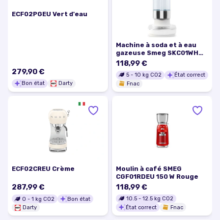
ECF02PGEU Vert d'eau
Machine à soda et à eau
gazeuse Smeg SKC01WHM
blanche
118,99 €
279,90 €
5
-
10
kg CO2
État correct
Bon état
Darty
Fnac
Moulin à café SMEG
ECF02CREU Crème
CGF01RDEU 150 W Rouge
287,99 €
118,99 €
10.5
-
12.5
kg CO2
0
-
1
kg CO2
Bon état
État correct
Fnac
Darty