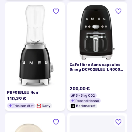
Cafetière Sans capsules
Smeg DCF02BLEU 1,4000L
- Noir
200,00 €
PBF01BLEU Noir
3
-
5
kg CO2
110,29 €
Reconditionné
Très bon état
Darty
Backmarket