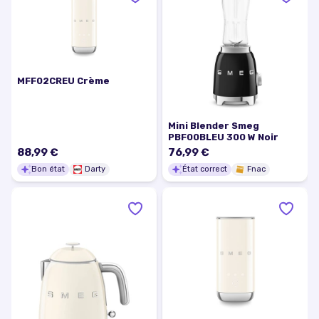
MFF02CREU Crème
Mini Blender Smeg
PBF00BLEU 300 W Noir
88,99 €
76,99 €
Bon état
Darty
État correct
Fnac