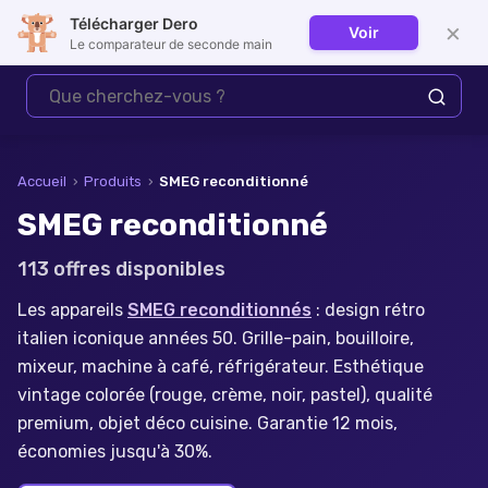
Télécharger Dero
×
Voir
Se connecter
Le comparateur de seconde main
Accueil
›
Produits
›
SMEG reconditionné
SMEG reconditionné
113
offre
s
disponible
s
Les appareils
SMEG reconditionnés
: design rétro
italien iconique années 50. Grille-pain, bouilloire,
mixeur, machine à café, réfrigérateur. Esthétique
vintage colorée (rouge, crème, noir, pastel), qualité
premium, objet déco cuisine. Garantie 12 mois,
économies jusqu'à 30%.