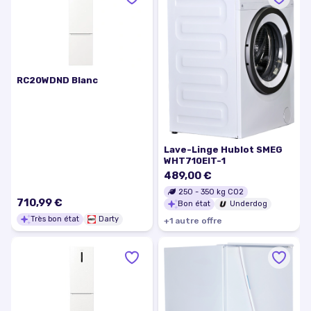
RC20WDND Blanc
Lave-Linge Hublot SMEG
WHT710EIT-1
489,00 €
250
-
350
kg CO2
710,99 €
Bon état
Underdog
Très bon état
Darty
+
1
autre
offre