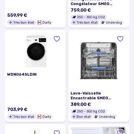
Congélateur SMEG
RC21KDNMC
759,00 €
559,99 €
250
-
350
kg CO2
Très bon état
Darty
Très bon état
Underdog
WDN064SLDIN
Lave-Vaisselle
Encastrable SMEG
STL262D
389,00 €
703,99 €
250
-
350
kg CO2
Très bon état
Darty
Bon état
Underdog