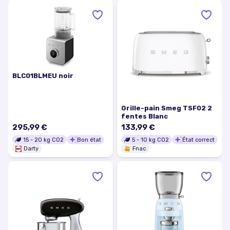
BLC01BLMEU noir
Grille-pain Smeg TSF02 2
fentes Blanc
295,99 €
133,99 €
15
-
20
kg CO2
Bon état
5
-
10
kg CO2
État correct
Darty
Fnac