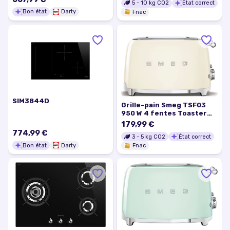
5
-
10
kg CO2
État correct
Bon état
Darty
Fnac
SIM3844D
Grille-pain Smeg TSF03
950 W 4 fentes Toaster
Crème
179,99 €
774,99 €
3
-
5
kg CO2
État correct
Bon état
Darty
Fnac