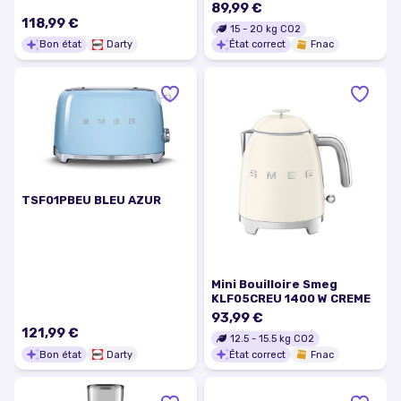
89,99 €
118,99 €
15
-
20
kg CO2
Bon état
Darty
État correct
Fnac
TSF01PBEU BLEU AZUR
Mini Bouilloire Smeg
KLF05CREU 1400 W CREME
93,99 €
121,99 €
12.5
-
15.5
kg CO2
Bon état
Darty
État correct
Fnac