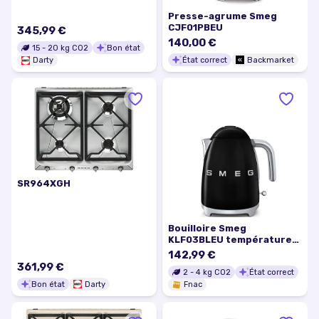
Presse-agrume Smeg
CJF01PBEU
345,99 €
140,00 €
15
-
20
kg CO2
Bon état
État correct
Backmarket
Darty
SR964XGH
Bouilloire Smeg
KLF03BLEU température
fixe 2400 W Noir
142,99 €
361,99 €
2
-
4
kg CO2
État correct
Bon état
Darty
Fnac