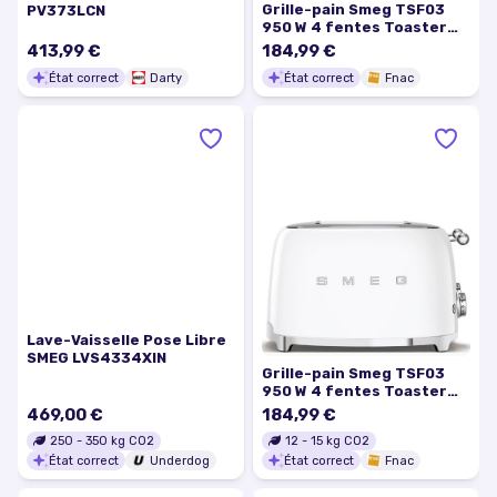
Grille-pain Smeg TSF03
PV373LCN
950 W 4 fentes Toaster
Vert d'eau
413,99 €
184,99 €
État correct
Darty
État correct
Fnac
Lave-Vaisselle Pose Libre
SMEG LVS4334XIN
Grille-pain Smeg TSF03
950 W 4 fentes Toaster
Blanc
469,00 €
184,99 €
250
-
350
kg CO2
12
-
15
kg CO2
État correct
Underdog
État correct
Fnac