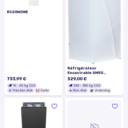
RC20WDNE
Réfrigérateur
Encastrable SMEG
S4C122E
733,99 €
529,00 €
15
-
20
kg CO2
250
-
350
kg CO2
Très bon état
Darty
Bon état
Underdog