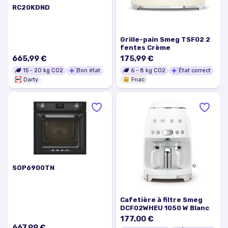
RC20KDND
Grille-pain Smeg TSF02 2
fentes Crème
665,99 €
175,99 €
15
-
20
kg CO2
Bon état
6
-
8
kg CO2
État correct
Darty
Fnac
SOP6900TN
Cafetière à filtre Smeg
DCF02WHEU 1050 W Blanc
177,00 €
667,99 €