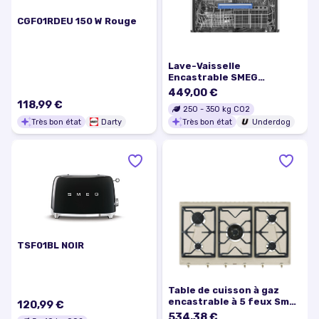
CGF01RDEU 150 W Rouge
Lave-Vaisselle
Encastrable SMEG
STL262D
449,00 €
118,99 €
250
-
350
kg CO2
Très bon état
Darty
Très bon état
Underdog
TSF01BL NOIR
Table de cuisson à gaz
encastrable à 5 feux Smeg
120,99 €
SRV896AVOGH2 -
534,38 €