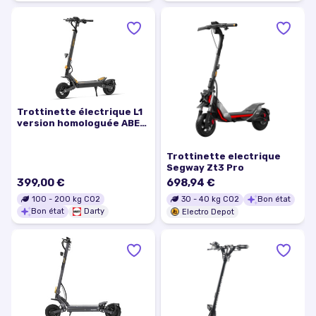
Trottinette électrique L1
version homologuée ABE
moteur 930W batterie 48
V 15,6 Ah pneus 10 pouces
Trottinette electrique
vitesse maximale 20 km/h
Segway Zt3 Pro
autonomie 70 km
399,00 €
698,94 €
100
-
200
kg CO2
30
-
40
kg CO2
Bon état
Bon état
Darty
Electro Depot