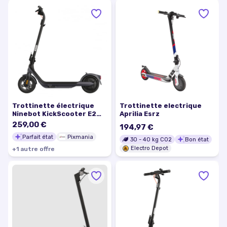
Trottinette électrique
Trottinette electrique
Ninebot KickScooter E2
Aprilia Esrz
Pro E 700 W Noir -
259,00 €
194,97 €
Excellent état
Parfait état
Pixmania
30
-
40
kg CO2
Bon état
Electro Depot
+
1
autre
offre