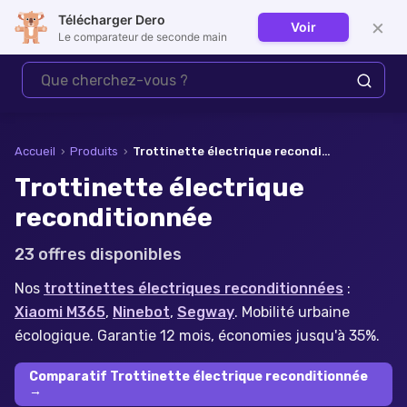
Télécharger Dero
×
Voir
Se connecter
Le comparateur de seconde main
Accueil
›
Produits
›
Trottinette électrique reconditionnée
Trottinette électrique
reconditionnée
23
offre
s
disponible
s
Nos
trottinettes électriques reconditionnées
:
Xiaomi M365
,
Ninebot
,
Segway
. Mobilité urbaine
écologique. Garantie 12 mois, économies jusqu'à 35%.
Comparatif Trottinette électrique reconditionnée
→