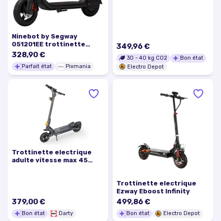
Reconditionnee Grade A+
Ninebot by Segway
051201EE trottinette
349,96 €
électrique Rouge 20 km/h
328,90 €
30
-
40
kg CO2
Bon état
10,2 Ah - Excellent état
Parfait état
Pixmania
Electro Depot
Trottinette electrique
adulte vitesse max 45
Km/h - pliable - 70 Km
dautonomie moteur 1100 W
Trottinette electrique
Ezway Eboost Infinity
379,00 €
499,86 €
Bon état
Darty
Bon état
Electro Depot