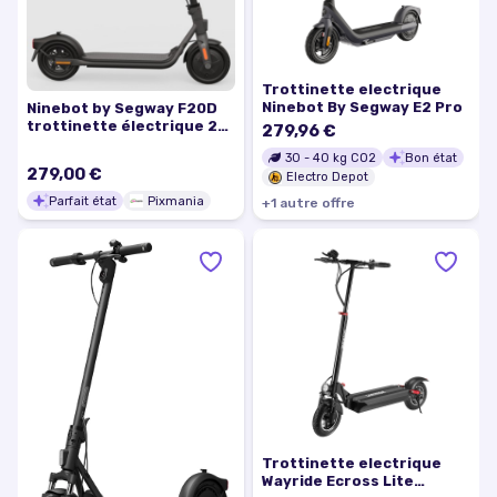
Trottinette electrique
Ninebot By Segway E2 Pro
Ninebot by Segway F20D
trottinette électrique 20
279,96 €
km/h Noir 5,1 Ah -
30
-
40
kg CO2
Bon état
Excellent état
279,00 €
Electro Depot
Parfait état
Pixmania
+
1
autre
offre
Trottinette electrique
Wayride Ecross Lite