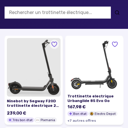
Trottinette electrique
Urbanglide 85 Evo Go
Ninebot by Segway F20D
trottinette électrique 20
167,98 €
km/h Noir 5,1 Ah - Très bon
239,00 €
Bon état
Electro Depot
état
Très bon état
Pixmania
+
7
autre
s
offre
s