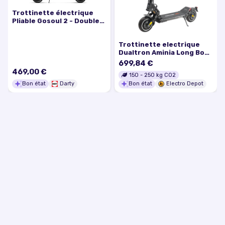
Trottinette électrique
Pliable Gosoul 2 - Double
Moteur 2200W - Batterie
48V 13,5Ah - 50 km/h -
Trottinette electrique
Autonomie 70 km
Dualtron Aminia Long Body
Dual Motor
699,84 €
469,00 €
150
-
250
kg CO2
Bon état
Darty
Bon état
Electro Depot