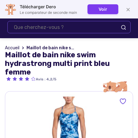
Télécharger Dero
×
Voir
Se connecter
Le comparateur de seconde main
Accueil
Maillot de bain nike swim hydrastrong multi print bleu femme
Maillot de bain nike swim
hydrastrong multi print bleu
femme
Avis
:
4,2/5