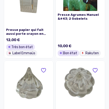
Presse Agrumes Manuel
&#43; 2 Gobelets
Presse papier qui fait
aussi porte crayon en
verre moulé en forme de
12,00 €
cube ( côté de 6cm)
10,00 €
Très bon état
Label Emmaüs
Bon état
Rakuten