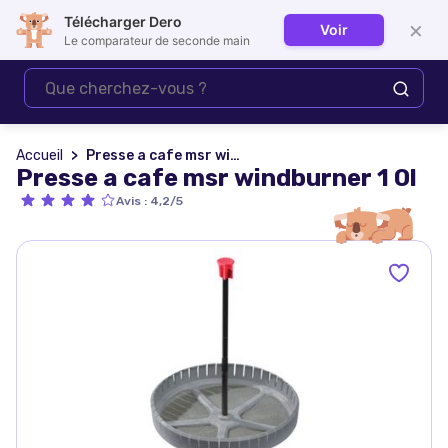
Télécharger Dero
×
Voir
Se connecter
Le comparateur de seconde main
Accueil
Presse a cafe msr windburner 1 0l
Presse a cafe msr windburner 1 0l
Avis
:
4,2/5