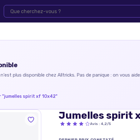
onible
n'est plus disponible chez
Alltricks
. Pas de panique : on vous aid
 "
jumelles spirit xf 10x42
"
Jumelles spirit 
Avis
:
4,2/5
DERNIER PRIX CONSTATÉ