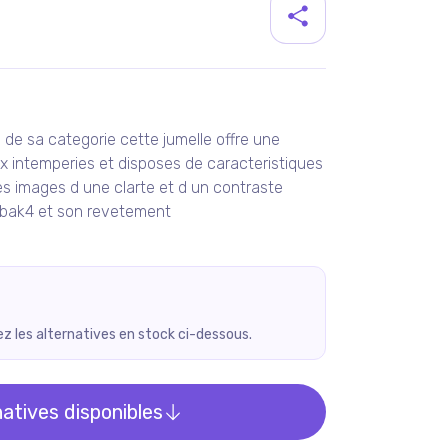
duit
s de sa categorie cette jumelle offre une
ux intemperies et disposes de caracteristiques
es images d une clarte et d un contraste
t bak4 et son revetement
rez les alternatives en stock ci-dessous.
natives disponibles