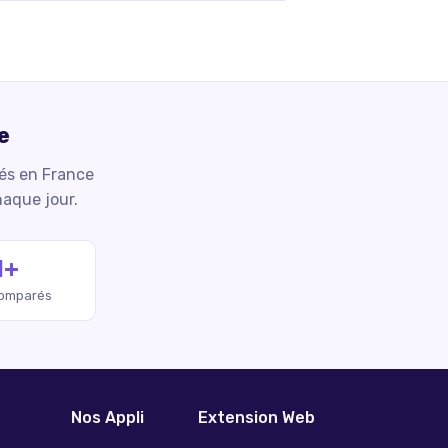
e
iés en France
haque jour.
M+
comparés
Nos Appli
Extension Web