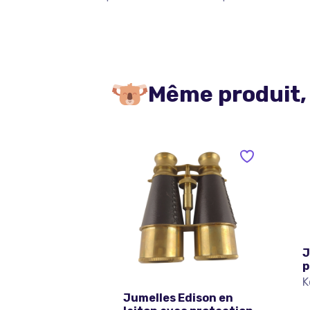
Même produit,
J
p
K
Jumelles Edison en