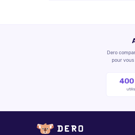
Dero compare
pour vous 
400
util