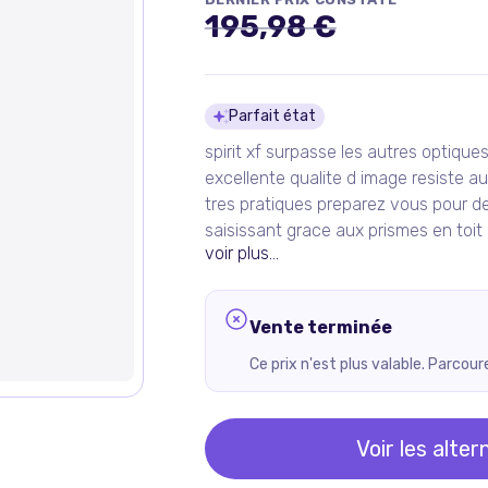
195,98 €
Détails du pro
Parfait état
spirit xf surpasse les autres optique
excellente qualite d image resiste a
tres pratiques preparez vous pour d
saisissant grace aux prismes en toi
voir plus...
Vente terminée
Ce prix n'est plus valable. Parcou
Voir les alter