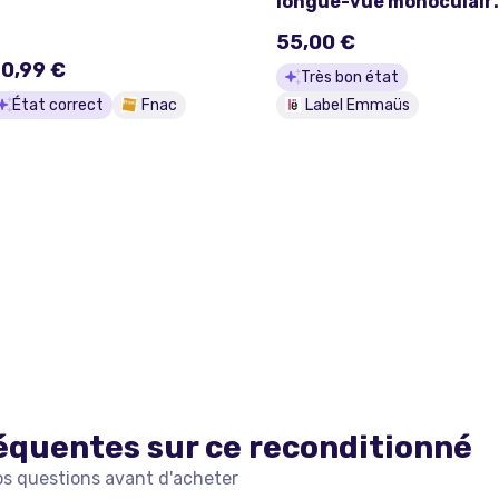
longue-vue monoculair
et sacoche en cuir
55,00 €
marron
0,99 €
Très bon état
État correct
Fnac
Label Emmaüs
équentes sur ce
reconditionné
os questions avant d'acheter