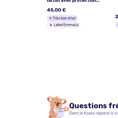
laiton avec protection
de cuir et roulette pour
45,00 €
ajuster la distance
2
Très bon état
Label Emmaüs
Questions fr
Dero le Koala répond à v