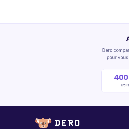
Dero compare
pour vous 
400
util