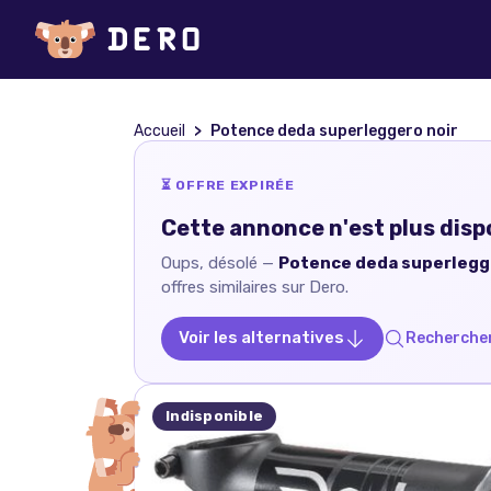
Accueil
Potence deda superleggero noir
⏳ OFFRE EXPIRÉE
Cette annonce n'est plus disp
Oups, désolé —
Potence deda superlegg
offres similaires sur Dero.
Voir les alternatives
Rechercher
Indisponible