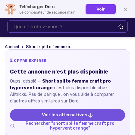
Télécharger Dero
×
Voir
Se connecter
Le comparateur de seconde main
Accueil
Short splite femme craft pro hypervent orange
⏳ OFFRE EXPIRÉE
Cette annonce n'est plus disponible
Oups, désolé —
Short splite femme craft pro
hypervent orange
n'est plus disponible chez
Alltricks
. Pas de panique : on vous aide à comparer
d'autres offres similaires sur Dero.
Voir les alternatives
Rechercher "
short splite femme craft pro
hypervent orange
"