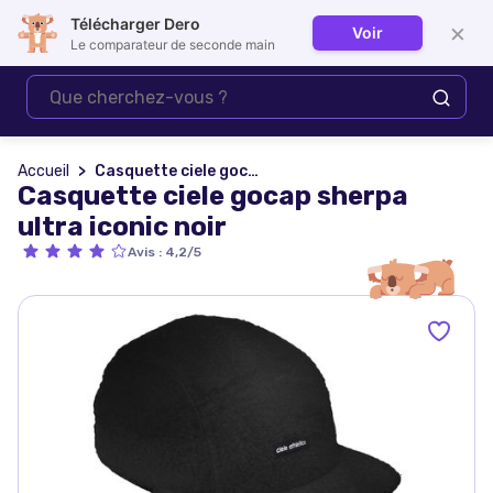
Télécharger Dero
×
Voir
Se connecter
Le comparateur de seconde main
Accueil
Casquette ciele gocap sherpa ultra iconic noir
Casquette ciele gocap sherpa
ultra iconic noir
Avis
:
4,2/5