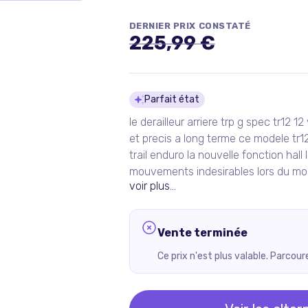
DERNIER PRIX CONSTATÉ
225,99 €
Détails du pro
Parfait état
le derailleur arriere trp g spec tr12
et precis a long terme ce modele tr
trail enduro la nouvelle fonction hal
mouvements indesirables lors du 
voir plus...
Vente terminée
Ce prix n'est plus valable. Parcou