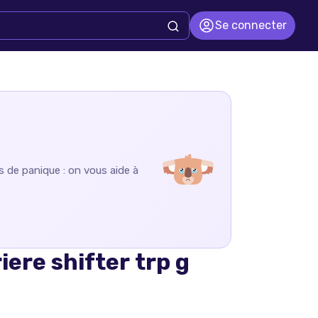
Se connecter
s de panique : on vous aide à
riere shifter trp g