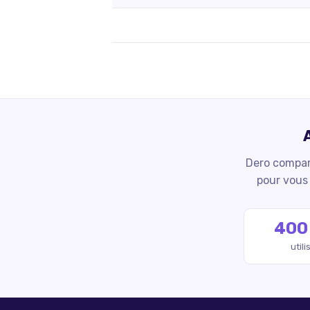
Dero compare
pour vous 
400
util