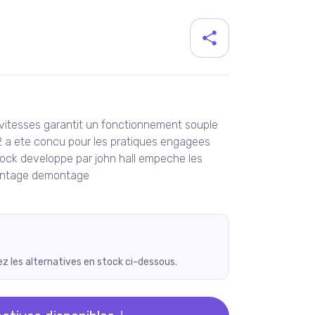
duit
 12 vitesses garantit un fonctionnement souple
12 a ete concu pour les pratiques engagees
l lock developpe par john hall empeche les
montage demontage
rez les alternatives en stock ci-dessous.