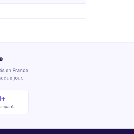
e
iés en France
haque jour.
M+
comparés