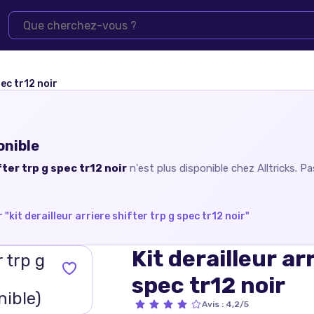
pec tr12 noir
onible
fter trp g spec tr12 noir
n'est plus disponible chez
Alltricks
. Pa
 "
kit derailleur arriere shifter trp g spec tr12 noir
"
Kit derailleur ar
spec tr12 noir
Avis
:
4,2/5