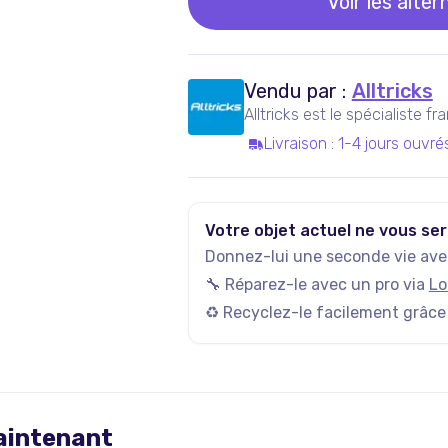
Voir les alter
Vendu par :
Alltricks
Alltricks est le spécialiste f
Livraison
:
1-4 jours ouvré
Votre objet actuel ne vous ser
Donnez-lui une seconde vie avec
🔧 Réparez-le avec un pro via
Lo
♻️ Recyclez-le facilement grâce
maintenant