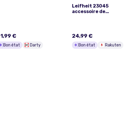
Leifheit 23045
accessoire de
fabrication de sushi
Sushi making kit Noir
1,99 €
24,99 €
Bon état
Darty
Bon état
Rakuten