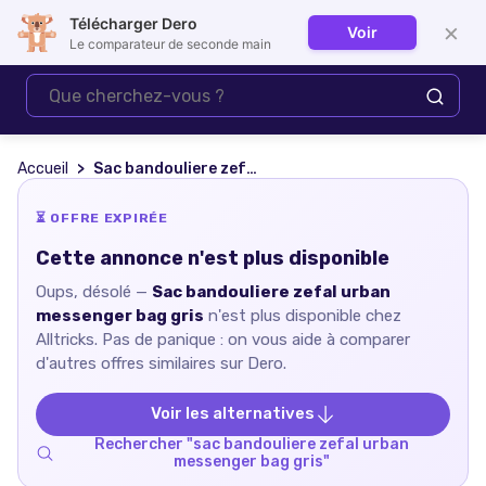
Télécharger Dero
×
Voir
Se connecter
Le comparateur de seconde main
Accueil
Sac bandouliere zefal urban messenger bag gris
⏳ OFFRE EXPIRÉE
Cette annonce n'est plus disponible
Oups, désolé —
Sac bandouliere zefal urban
messenger bag gris
n'est plus disponible chez
Alltricks
. Pas de panique : on vous aide à comparer
d'autres offres similaires sur Dero.
Voir les alternatives
Rechercher "
sac bandouliere zefal urban
messenger bag gris
"