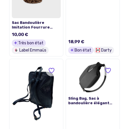
Sac Bandoulière
Imitation Fourrure
Léopard Style Vintage
10,00 €
(T4045)
18,99 €
Très bon état
Label Emmaüs
Bon état
Darty
Sling Bag, Sac à
bandoulière élégant
étanche Sacs Banane
Ville avec bandoulière
réglable pour Hommes
et Femmes