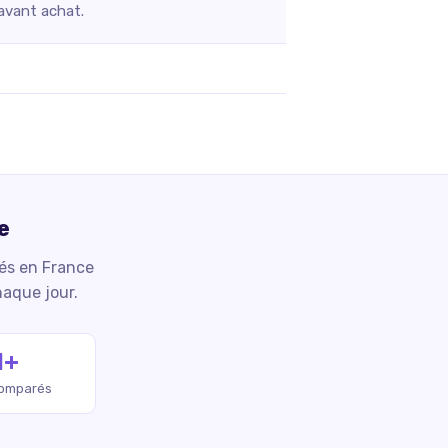
 avant achat.
e
iés en France
haque jour.
M+
comparés