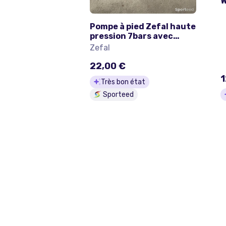
W
d
q
Pompe à pied Zefal haute
pression 7bars avec
manomètre pour vélo
Zefal
route, VTT, etc – Très bon
état
22,00 €
1
Très bon état
Sporteed