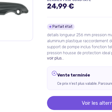
24,99 €
Détails du pro
Parfait état
details longueur 256 mm pression ma
aluminium plastique raccordement de
support de pompe inclus fonction t
pression housse de protection ideal
voir plus...
Vente terminée
Ce prix n'est plus valable. Parcou
Voir les alter