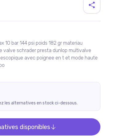
duit
x 10 bar 144 psi poids 182 gr materiau
 valve schrader presta dunlop multivalve
elescopique avec poignee en t et mode haute
 po
rez les alternatives en stock ci-dessous.
natives disponibles