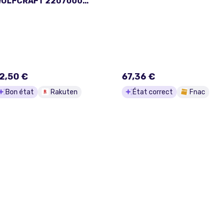
OLFCRAFT 2207000
ébit 3000 litres/h -
ueue - Ø8 mm
2,50 €
67,36 €
Bon état
Rakuten
État correct
Fnac