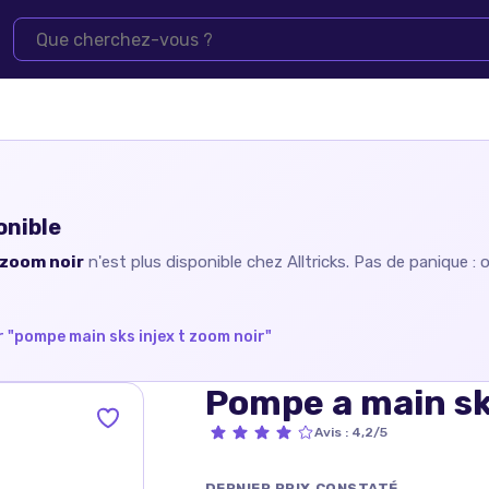
onible
 zoom noir
n'est plus disponible chez
Alltricks
. Pas de panique : 
 "
pompe main sks injex t zoom noir
"
Pompe a main sks
Avis
:
4,2/5
DERNIER PRIX CONSTATÉ