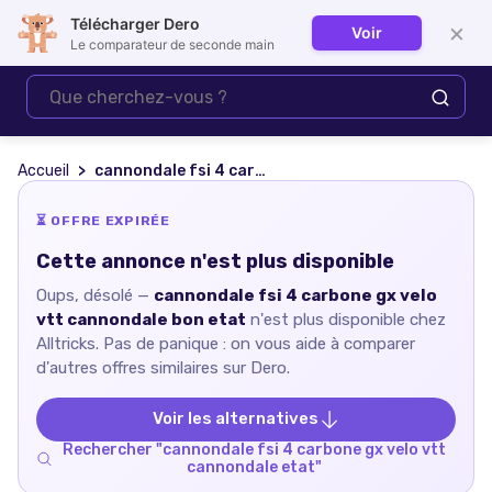
Télécharger Dero
×
Voir
Se connecter
Le comparateur de seconde main
Accueil
cannondale fsi 4 carbone gx velo vtt cannondale bon etat
⏳ OFFRE EXPIRÉE
Cette annonce n'est plus disponible
Oups, désolé —
cannondale fsi 4 carbone gx velo
vtt cannondale bon etat
n'est plus disponible chez
Alltricks
. Pas de panique : on vous aide à comparer
d'autres offres similaires sur Dero.
Voir les alternatives
Rechercher "
cannondale fsi 4 carbone gx velo vtt
cannondale etat
"