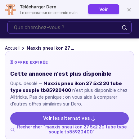
Télécharger Dero
×
Voir
Se connecter
Le comparateur de seconde main
Accueil
Maxxis pneu ikon 27 5x2 20 tube type souple tb85920400
⏳ OFFRE EXPIRÉE
Cette annonce n'est plus disponible
Oups, désolé —
Maxxis pneu ikon 27 5x2 20 tube
type souple tb85920400
n'est plus disponible chez
Alltricks
. Pas de panique : on vous aide à comparer
d'autres offres similaires sur Dero.
Voir les alternatives
Rechercher "
maxxis pneu ikon 27 5x2 20 tube type
souple tb85920400
"