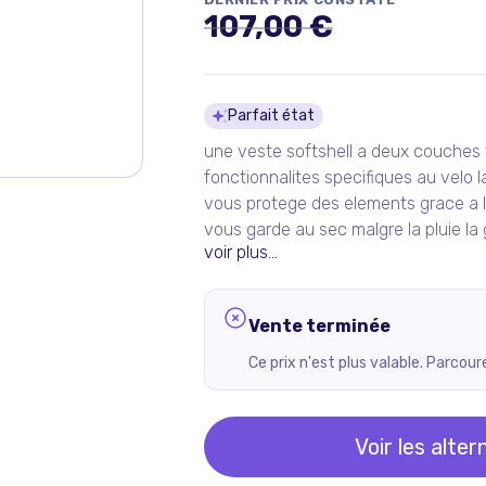
107,00 €
Détails du pro
Parfait état
une veste softshell a deux couches 
fonctionnalites specifiques au velo la
vous protege des elements grace a la
vous garde au sec malgre la pluie la g
voir plus...
Vente terminée
Ce prix n'est plus valable. Parcou
Voir les alter