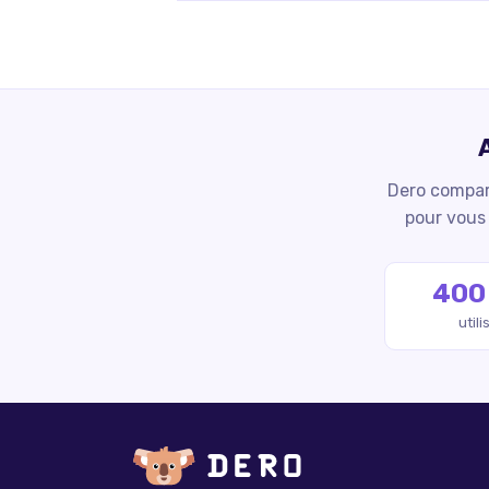
Dero compare
pour vous 
400
util