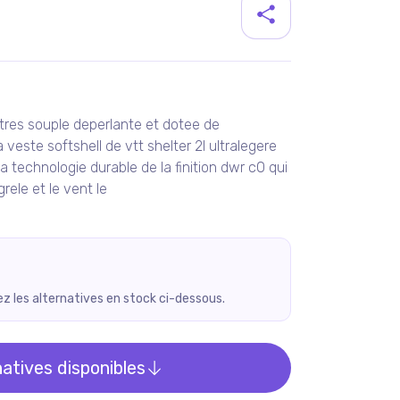
duit
tres souple deperlante et dotee de
 veste softshell de vtt shelter 2l ultralegere
 technologie durable de la finition dwr c0 qui
rele et le vent le
rez les alternatives en stock ci-dessous.
natives disponibles