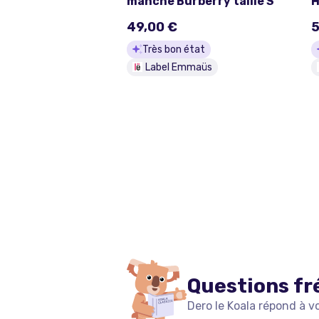
manche Burberry taille S
H
P
49,00 €
5
n
Très bon état
Label Emmaüs
Questions fr
Dero le Koala répond à v