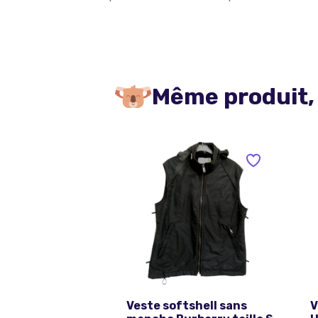
Même produit,
Veste softshell sans
V