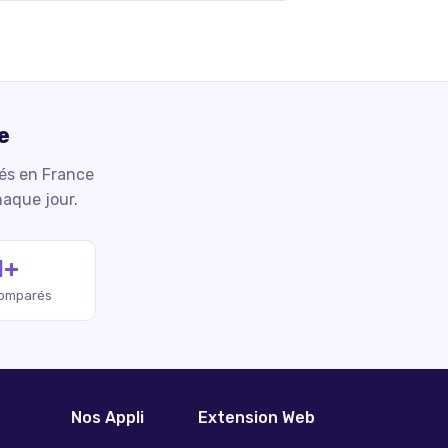
e
iés en France
haque jour.
M+
comparés
Nos Appli
Extension Web