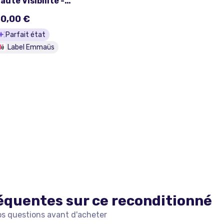
aute Visibilité -
LAYFORD - SIOEN état
0,00 €
euf
Parfait état
Label Emmaüs
équentes sur ce
reconditionné
os questions avant d'acheter