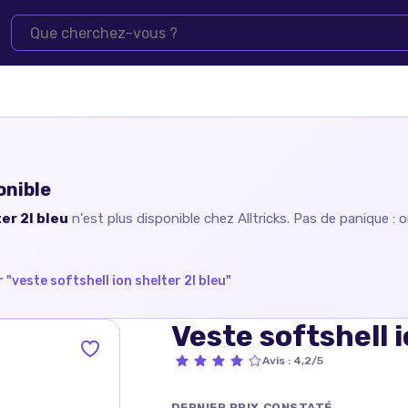
onible
er 2l bleu
n'est plus disponible chez
Alltricks
. Pas de panique : 
 "
veste softshell ion shelter 2l bleu
"
Veste softshell i
Avis
:
4,2/5
DERNIER PRIX CONSTATÉ