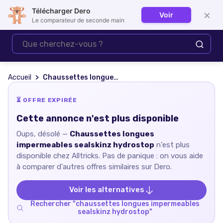
Télécharger Dero
×
Voir
Se connecter
Le comparateur de seconde main
Accueil
Chaussettes longues impermeables sealskinz hydrostop
⏳ OFFRE EXPIRÉE
Cette annonce n'est plus disponible
Oups, désolé —
Chaussettes longues
impermeables sealskinz hydrostop
n'est plus
disponible chez
Alltricks
. Pas de panique : on vous aide
à comparer d'autres offres similaires sur Dero.
Voir les alternatives
Rechercher "
chaussettes longues impermeables
sealskinz hydrostop
"