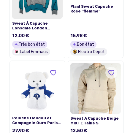
Plaid Sweat Capuche
Rose ''flemme''
Sweat À Capuche
Lonsdale London
Bicolore Turquoise Et
12,00 €
15,98 €
Gris M (V3395)
Très bon état
Bon état
Label Emmaüs
Electro Depot
Peluche Doudou et
Sweat A Capuche Beige
Compagnie Ours Paris
MIXTE Taille S
2024 Blanc sweat à
27,90 €
12,50 €
capuche bleu JO Paris