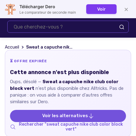
Télécharger Dero
×
Voir
Se connecter
Le comparateur de seconde main
Accueil
Sweat a capuche nike club color block vert
⏳ OFFRE EXPIRÉE
Cette annonce n'est plus disponible
Oups, désolé —
Sweat a capuche nike club color
block vert
n'est plus disponible chez
Alltricks
. Pas de
panique : on vous aide à comparer d'autres offres
similaires sur Dero.
Voir les alternatives
Rechercher "
sweat capuche nike club color block
vert
"