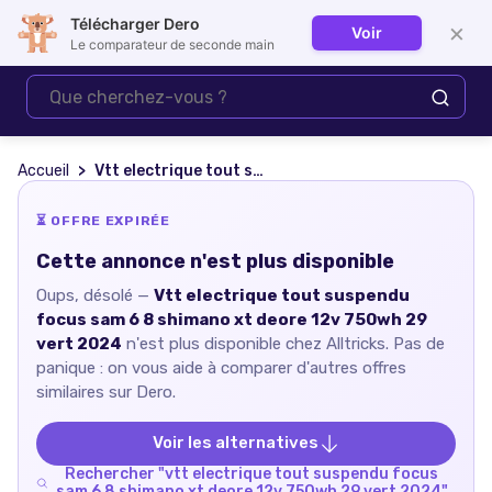
Télécharger Dero
×
Voir
Se connecter
Le comparateur de seconde main
Accueil
Vtt electrique tout suspendu focus sam 6 8 shimano xt deore 12v 750wh 29 vert 2024
⏳ OFFRE EXPIRÉE
Cette annonce n'est plus disponible
Oups, désolé —
Vtt electrique tout suspendu
focus sam 6 8 shimano xt deore 12v 750wh 29
vert 2024
n'est plus disponible chez
Alltricks
. Pas de
panique : on vous aide à comparer d'autres offres
similaires sur Dero.
Voir les alternatives
Rechercher "
vtt electrique tout suspendu focus
sam 6 8 shimano xt deore 12v 750wh 29 vert 2024
"