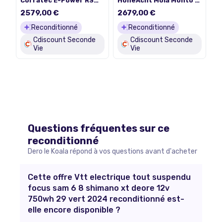
Corratec E-Power RS
HoheAcht Mola Monto -
160 Elite - vert - VTT
vert - VTT électrique
2579,00 €
2679,00 €
électrique tout
tout suspendu -
suspendu - Bosch 750
Shimano 630 Wh
Reconditionné
Reconditionné
Wh Reconditionné
Reconditionné
Cdiscount Seconde
Cdiscount Seconde
Vie
Vie
Questions fréquentes sur ce
reconditionné
Dero le Koala répond à vos questions avant d'acheter
Cette offre Vtt electrique tout suspendu
focus sam 6 8 shimano xt deore 12v
750wh 29 vert 2024 reconditionné est-
elle encore disponible ?